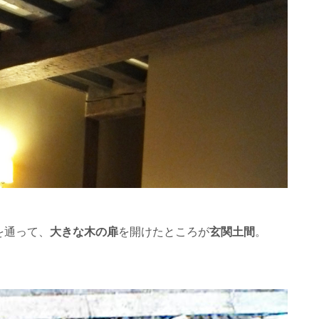
を通って、
大きな木の扉
を開けたところが
玄関土間
。