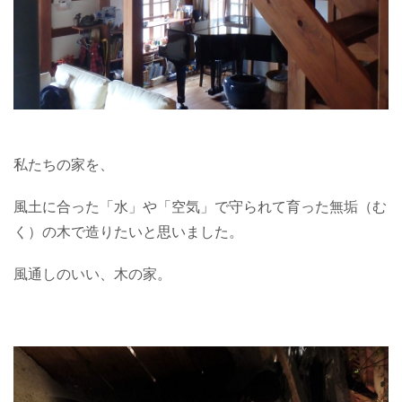
私たちの家を、
風土に合った「水」や「空気」で守られて育った
無垢（む
く）の木
で造りたいと思いました。
風通しのいい
、
木の家
。