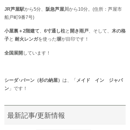
JR
芦屋駅
から5分、
阪急芦屋川
から10分。(住所：芦屋市
船戸町9番7号)
小屋裏＋2階建て
、
6寸通し柱
と
開き雨戸
、そして、
木の格
子
と
耐火レンガ
を使った
塀
が目印です！
全国展開
しています！
シーダ･バーン（杉の納屋）
は、「
メイド イン ジャパ
ン
」です！
最新記事/更新情報