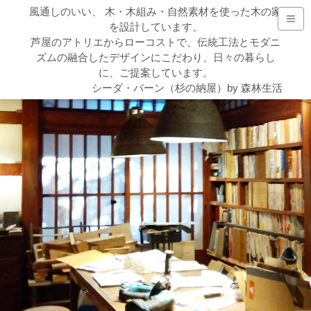
風通しのいい、 木・木組み・自然素材を使った木の家
を設計しています。
芦屋のアトリエからローコストで、伝統工法とモダニ
ズムの融合したデザインにこだわり、日々の暮らし
に、ご提案しています。
シーダ・バーン（杉の納屋）by 森林生活