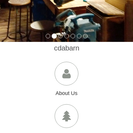
cdabarn
About Us