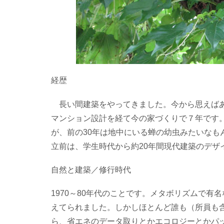
経歴
長い間建築をやってきました。今から思えばあ
マンション設計を経て今の家づくりで７年です
が、前の30年は地中にいる蝉の幼虫みたいなも
立前は、学生時代から約20年間現代建築のデザ
自然と建築／修行時代
1970～80年代のことです。メタボリズムで有
えてられました。しかしほとんど誰も（所員も
ら、省エネのデータ取りとかエコロジーとかパ