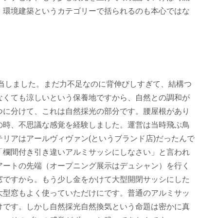
、環境建築というカテゴリーで括られるのも本心ではな
担当しました。まだ力不足なのに背伸びしすぎて、結構つ
なくても涼しいという保養地ですから、自然との調和が
つに分けて、これは自然採光の部分です。腰屋根があり
の時、不思議な感覚を経験しました。運営は当時飛ぶ鳥
リアはアールヴィヴァン(というブランド店)だったんで
「欄間付き引き違いアルミサッシにしなさい」と言われ
アートの先端（オープニング展示はデュシャン）を行く
窓ですから。もう少し金をかけて大型開閉サッシにした
大型窓もよく使っていただけにです。普通のアルミサッ
けです。しかし自然採光自然換気という命題は密かに真