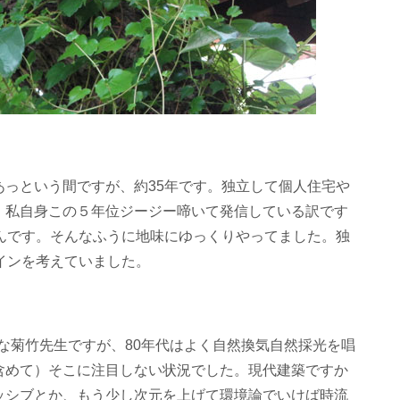
っという間ですが、約35年です。独立して個人住宅や
。私自身この５年位ジージー啼いて発信している訳です
んです。そんなふうに地味にゆっくりやってました。独
インを考えていました。
名な菊竹先生ですが、80年代はよく自然換気自然採光を唱
含めて）そこに注目しない状況でした。現代建築ですか
ッシブとか、もう少し次元を上げて環境論でいけば時流