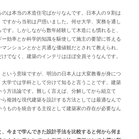
のは本当の木造住宅ばかりなんです。日本人の９割は
。ですから当初は戸惑いました。何せ大学、実務を通し
らです。しかしながら数年経験して木造にも慣れると、
ギー効率とか科学的知識を駆使して施主の要望に答える
かマンションとかと共通な価値観だとされて教えられ、
だけでなく、建築のインテリはほぼ全員そうなんです。
こと」という意味ですが、明治の日本人は大変教養が身につ
。大学では学科として分けて知ると言うことです。建築
いう方法論です。難しく言えば、分解してから組立て
から複雑な現代建築を設計する方法としては最適なんで
いうものを統合する主役として建築家の存在が必要なん
、今まで学んできた設計手法を比較すると何から何ま