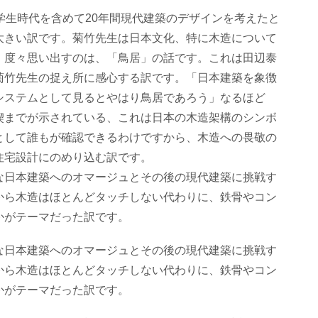
学生時代を含めて20年間現代建築のデザインを考えたと
大きい訳です。菊竹先生は日本文化、特に木造について
。度々思い出すのは、「鳥居」の話です。これは田辺泰
菊竹先生の捉え所に感心する訳です。「日本建築を象徴
システムとして見るとやはり鳥居であろう」なるほど
楔までが示されている、これは日本の木造架構のシンボ
として誰もが確認できるわけですから、木造への畏敬の
住宅設計にのめり込む訳です。
な日本建築へのオマージュとその後の現代建築に挑戦す
から木造はほとんどタッチしない代わりに、鉄骨やコン
かがテーマだった訳です。
な日本建築へのオマージュとその後の現代建築に挑戦す
から木造はほとんどタッチしない代わりに、鉄骨やコン
かがテーマだった訳です。