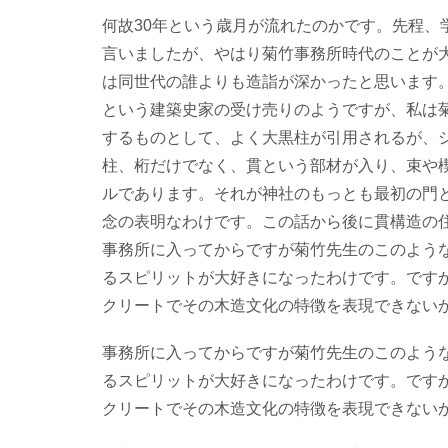
何故30年という歳月が流れたのかです。先程、
言いましたが、やはり菊竹事務所時代のことが
は同世代の誰よりも造詣が深かったと思います
という建築史家の受け売りのようですが、私は
するものとして、よく大黒柱が引用されるが、
柱、桁だけでなく、貫という部材が入り、束や
ルであります。それが神社のもっとも最初の門
念の表明なわけです。この話から後に貫構造の
事務所に入ってからですが菊竹先生のこのよう
るスピリットが大好きになったわけです。です
クリートでその木造文化の特徴を表現できない
事務所に入ってからですが菊竹先生のこのよう
るスピリットが大好きになったわけです。です
クリートでその木造文化の特徴を表現できない