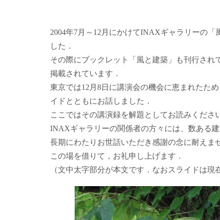
2004年7月～12月にかけてINAXギャラリ
した．
その際にブックレット
「風と建築」
も刊行され
掲載されています．
東京では12月8日に講演会の機会に恵まれたた
イドとともにお話しました．
ここではその講演録を解題としてお読みくださ
INAXギャラリーの関係者の方々には、数ある
長期にわたりお世話いただき感謝の念に耐えま
この場を借りて，お礼申し上げます．
（文中太字部分が本文です．なおスライドは現