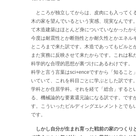
ところが独立してからは、皮肉にも入ってくる
木の家を望んでいるという実感、現実なんです
て木造建築はほとんど身についていなかったか
今度は耐震性とか断熱性とか耐久性とかエネル
ところまで来た訳です。木造であってもビルと
また実務に反映させて来たからです。これは私
科学的な合理的思想が裏づけにあるわけです。
科学と言う言葉はsci+enceですから「知る
いていて、これを科目ごとに学ぶとした訳です
学科とか住居学科。それを経て「総合」すると
る、機械論的な要素還元論になる訳です。です
す。こういったビルディングエレメントとでも
です。
しかし自分が生まれ育った戦前の家のつくりと