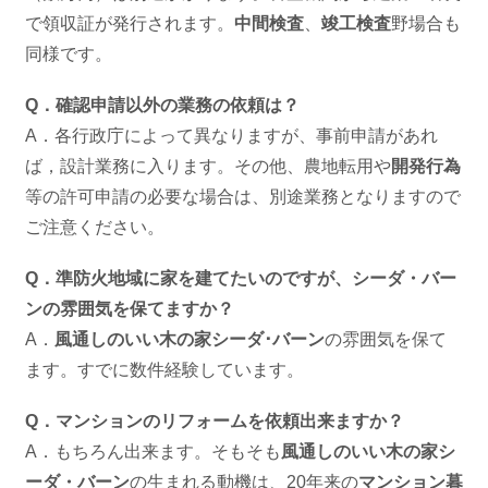
で領収証が発行されます。
中間検査
、
竣工検査
野場合も
同様です。
Q．確認申請以外の業務の依頼は？
A．各行政庁によって異なりますが、事前申請があれ
ば，設計業務に入ります。その他、農地転用や
開発行為
等の許可申請の必要な場合は、別途業務となりますので
ご注意ください。
Q．準防火地域に家を建てたいのですが、シーダ・バー
ンの雰囲気を保てますか？
A．
風通しのいい木の家シーダ･バーン
の雰囲気を保て
ます。すでに数件経験しています。
Q．マンションのリフォームを依頼出来ますか？
A．もちろん出来ます。そもそも
風通しのいい木の家シ
ーダ・バーン
の生まれる動機は、20年来の
マンション暮