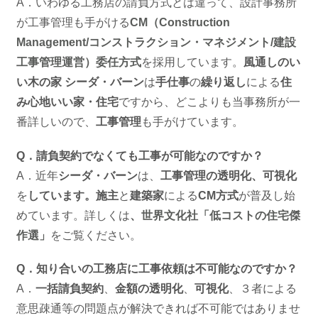
A．いわゆる工務店の請負方式とは違って、設計事務所
が工事管理も手がける
CM（Construction
Management/コンストラクション・マネジメント/建設
工事管理運営）委任方式
を採用しています。
風通しのい
い木の家 シーダ・バーン
は
手仕事
の
繰り返し
による
住
み心地いい家・住宅
ですから、どこよりも当事務所が一
番詳しいので、
工事管理
も手がけています。
Q．請負契約でなくても工事が可能なのですか？
A．近年
シーダ・バーン
は、
工事管理の透明化、可視化
を
しています。施主
と
建築家
による
CM方式
が普及し始
めています。詳しくは
、
世界文化社「低コストの住宅傑
作選
」
をご覧ください。
Q．知り合いの工務店に工事依頼は不可能なのですか？
A．
一括請負契約
、
金額の透明化
、
可視化
、３者による
意思疎通等の問題点が解決できれば不可能ではありませ