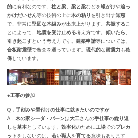
的
に有利なのです。
柱と梁
、
梁と梁
などを
蟻がけ
や
追っ
かけだいせん
等の技術の上に
木の粘り
を引き出す
知恵
で、非常に
堅固な木組み
が出来上がります。
共振する
こ
とによって、
地震を受け止める
考え方です。
傾いたら
、
引き起こす
という考え方です。
建築申請
等については、
合板耐震壁
で審査を通っています。
現代的
な
耐震力
も
確
保
しています。
●工事の参加
Q．手刻みや墨付けの仕事に就きたいのですが
A．
木の家シーダ・バーン
は
大工
さんの
手仕事
の
繰り返
し
を
基本
としています。
効率化
のために
工場
での
プレカ
ット
をしないのは、
若い職人
を
育てる
意味もあります