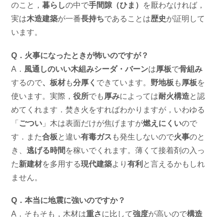
のこと，
暮らし
の中で
手間隙（ひま）
を厭わなければ，
実は
木造建築
が一番
長持ち
であることは
歴史
が証明して
います。
Q．火事になったときが怖いのですが？
A．
風通しのいい木組みシーダ・バーン
は
厚板
で
骨組み
するので
、板材
も
分厚く
できています。
野地板
も
厚板
を
使います。実際，
役所
でも
厚み
によっては
耐火構造
と認
めてくれます．焚き火をすればわかりますが，いわゆる
「
ごつい
」木は表面だけが焦げますが
燃えにくい
ので
す．また
合板
と違い
有毒ガス
も発生しないので
火事
のと
き、
逃げる時間
を稼いでくれます。薄くて接着剤の入っ
た
新建材
を多用する
現代建築
より
有利
と言えるかもしれ
ません。
Q．本当に地震に強いのですか？
A．そもそも，木材は
重さ
に比して
強度
が高いので
構造