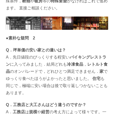
殊条件，
断熱
や
暖房
等の
特殊要望
がなければこれで進め
ます。 直接ご相談ください。
●素朴な疑問 2
Q．坪単価の安い家との違いは？
A．先日値段のびっくりする程安い
バイキングレストラ
ン
に入ってみました．結局どれも
冷凍食品
，
レトルト食
品
のオンパレードで，どれひとつ満足できません．
家
で
ゆっくり食べたほうがよかったと思いました。
住宅
も
同じで，極端に安い場合は後で取り返しつかないことも
あります。
Q．工務店と大工さんはどう違うのですか？
A．
工務店
は
規模
や
経営
の考え方によって様々です。一