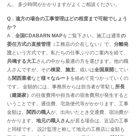
ん。 多少時間がかかりますがよくご相談ください。
Q．遠方の場合の工事管理はどの程度まで可能でしょう
か？
A．
全国CDABARN MAP
をご覧下さい。施工は通常
の
委任方式の直接管理
（工務店の介在しない）で、
分離発
注
という方式です。私たちの仕事ぶりのご案内を経て、
共鳴する大工
さんの中から最適の方を選びます。他の職
人さんですが、その
棟梁
、
施主
、或いは
全国展開
してい
る
関西業者
など
様々なルート
を絡めて見つかっていくの
です。 金額的には、事務所からは担当者が常駐し
所長
（建築家）
の往復費用や担当者の宿舎費用が発生すると
いうことです。通信費、宅急便代等がかかります。工事
金額は
、関西の職人
が、出向いたとき交通費、宿泊費が
かかります。
地元の職人さん
が居る場合は、近辺の工事
と同様です。 設計監理と称して地元の工務店に金額も