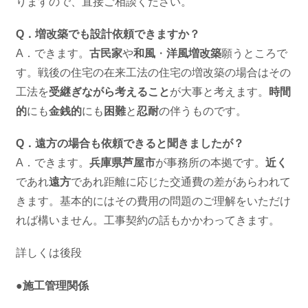
りますので、直接ご相談ください。
Q．増改築でも設計依頼できますか？
A．できます。
古民家
や
和風
・
洋風増改築
願うところで
す。戦後の住宅の在来工法の住宅の増改築の場合はその
工法を
受継ぎながら考えること
が大事と考えます。
時間
的
にも
金銭的
にも
困難
と
忍耐
の伴うものです。
Q．遠方の場合も依頼できると聞きましたが？
A．できます。
兵庫県芦屋市
が事務所の本拠です。
近く
であれ
遠方
であれ距離に応じた交通費の差があらわれて
きます。基本的にはその費用の問題のご理解をいただけ
れば構いません。工事契約の話もかかわってきます。
詳しくは後段
●施工管理関係