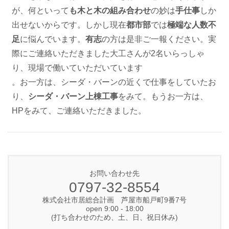
が、何といって
も木と木の組み合わせ
の妙は
手仕事
しか
出せないからです。しかし現在
都市部
では
極端な人数不
足
に悩んでいます。
有志
の方は是非ご一報ください。実
際にご連絡いただきました大工さんが2名いらっしゃ
り、現場で働いていただいています
。お一方は、シーダ・バーンの近くで仕事をしていたお
り、
シーダ・バーン上棟工事
をみて。もうお一方は、
HPをみて、ご連絡いただきました。
お問い合わせ先
0797-32-8554
株式会社市居総合計画 芦屋市船戸町9番7号
open 9:00 - 18:00
(打ち合わせのため、土、日、祝日休み)