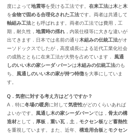
度によって
地震等
を受ける工法です。
在来工法
は
木
と
木
を
金物で固める合理化された工法
です。両者は共通して
軸組み工法
とも呼ばれます。両者の工法では費用，工
期，耐久性，
地震時の揺れ
，内装仕様等に大きな違いが
出てきます．日本では名前の通り
木組みの伝統工法
がオ
ーソドックスでしたが，高度成長による近代工業化社会
の成熟とともに在来工法が大勢を占めています．
風通
しのいい木の家シーダ･バーン
は
木組みの伝統工法
のも
ち、
風通しのいい木の家が持つ特徴
を大事にしていま
す。
Q．気密に対する考え方はどうですか？
A．特に
冬場の暖房
に対して
気密性
がどのくらいあれば
よいかです。
風通し木の家シーダバーン
では，
骨太の構
造材
として，
厚板
，
重い瓦
，
土
，
モクセン板
など
蓄熱性
を重視しています。また、近年、
構造用合板
と
モクセン