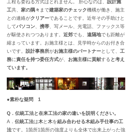
工程も委ねる方式はとれません。 肝心なのは、
設計施
工
共、
家の隅々
まで
建築家のチェック
機構が働き、施主
との連絡が
クリアー
であることです。近年その手助けと
して
パソコン
、
携帯
、写メール、光電話、ファックス等
が駆使されつつあります。
近郊
でも、
遠隔地
でも距離が
縮まっています。お施主様とは、見学時からのお付き合
いです。
設計事務所
が
お施主様のパートナー
として、
工
務
に
責任を持つ委任方式
が、
お施主様に貢献
する
と考え
ています。
●素朴な疑問 1
Q．伝統工法と在来工法の家の違いを説明ください。
A．
伝統工法
は
木
と
木
を
組み合わせる木組み手仕事の工
法
です。1箇所1箇所の強度よりも全体で出来上がった強