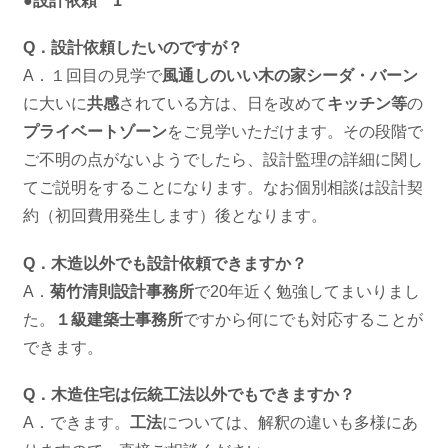
●設計依頼 1
Q．設計依頼したいのですが？
A．１回目の見学で
風通しのいい木の家シーダ・バーン
に大いに
共感
されている方は、日を改めて
キッチン等
の
プライベートゾーン
をご見学いただけます。その段階で
ご不明の点がないようでしたら、設計監理の詳細に関し
てご説明をすることになります。なお個別相談は設計契
約（初回費用発生します）後となります。
Q．木造以外でも設計依頼できますか？
A．
菊竹清則設計事務所
で20年近く勉強してまいりまし
た。
１級建築士事務所
ですから何にでも対応することが
できます。
Q．木造住宅は伝統工法以外でもできますか？
A．できます。
工法
については、解釈の違いも多様にあ