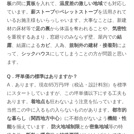
板
の間に
貫板
を入れて、
温度差の激しい地域
でも対応し
ています。
薪ストーブ
や
ペレットストーブ
を活用されて
いるお施主様もいらっしゃいます。大事なことは、新建
材の床材等で
足の裏
から体温を奪われることや、
気密性
を重視するあまり，窓廻りのみならず壁、屋内での
結
露
、結露による
カビ
、人為、
規制外の建材
・
接着剤
によ
って、
シックハウス
にしてしまうことの方が問題と思い
ます。
Q．坪単価の標準はありますか？
A．あります。現在65万円/坪（税込・設計料別）を標準
にスタートしていますが、この坪単価以下にする工夫も
あります。
着地点も
狂わないよう注意を払っています。
当然この中に入るもの入らないものがあります。
都市的
な暮らし
（
関西地方中心
）に不都合がないよう
機能・性
能
を揃えています．
防火地域制限
とか
密集地域
等の特