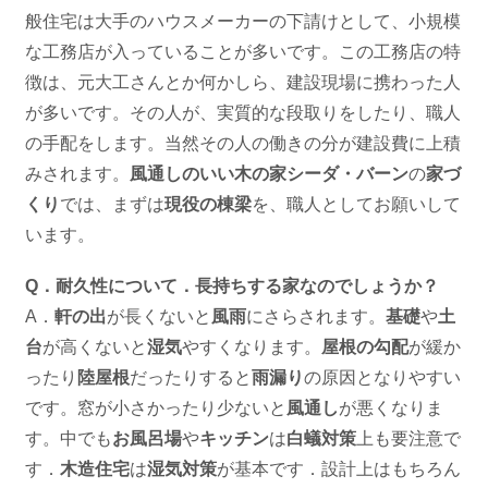
般住宅は大手のハウスメーカーの下請けとして、小規模
な工務店が入っていることが多いです。この工務店の特
徴は、元大工さんとか何かしら、建設現場に携わった人
が多いです。その人が、実質的な段取りをしたり、職人
の手配をします。当然その人の働きの分が建設費に上積
みされます。
風通しのいい木の家シーダ・バーン
の
家づ
くり
では、まずは
現役の棟梁
を、職人としてお願いして
います。
Q．耐久性について．長持ちする家なのでしょうか？
A．
軒の出
が長くないと
風雨
にさらされます。
基礎
や
土
台
が高くないと
湿気
やすくなります。
屋根の勾配
が緩か
ったり
陸屋根
だったりすると
雨漏り
の原因となりやすい
です。窓が小さかったり少ないと
風通し
が悪くなりま
す。中でも
お風呂場
や
キッチン
は
白蟻対策
上も要注意で
す．
木造住宅
は
湿気対策
が基本です．設計上はもちろん