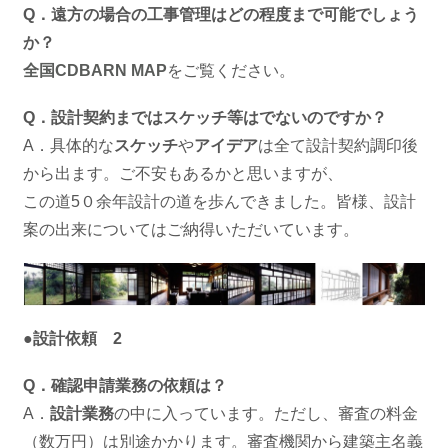
Q．遠方の場合の工事管理はどの程度まで可能でしょう
か？
全国CDBARN MAP
をご覧ください。
Q．設計契約まではスケッチ等はでないのですか？
A．具体的な
スケッチ
や
アイデア
は全て設計契約調印後
から出ます。ご不安もあるかと思いますが、
この道5０余年設計の道を歩んできました。皆様、設計
案の出来についてはご納得いただいています。
●設計依頼 2
Q．確認申請業務の依頼は？
A．
設計業務
の中に入っています。ただし、審査の料金
（数万円）は別途かかります。審査機関から建築主名義