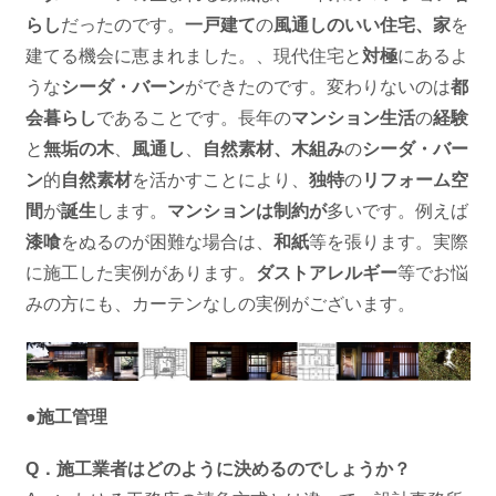
らし
だったのです。
一戸建て
の
風通しのいい住宅、家
を
建てる機会に恵まれました。、現代住宅と
対極
にあるよ
うな
シーダ・バーン
ができたのです。変わりないのは
都
会暮らし
であることです。長年の
マンション生活
の
経験
と
無垢の木
、
風通し
、
自然素材、木組み
の
シーダ・バー
ン
的
自然素材
を活かすことにより、
独特
の
リフォーム空
間
が
誕生
します。
マンションは制約が
多いです。例えば
漆喰
をぬるのが困難な場合は、
和紙
等を張ります。実際
に施工した実例があります。
ダストアレルギー
等でお悩
みの方にも、カーテンなしの実例がございます。
●施工管理
Q．施工業者はどのように決めるのでしょうか？