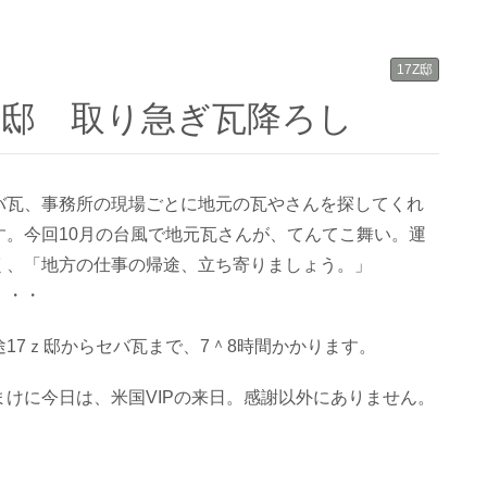
17Z邸
7ｚ邸 取り急ぎ瓦降ろし
バ瓦、事務所の現場ごとに地元の瓦やさんを探してくれ
す。今回10月の台風で地元瓦さんが、てんてこ舞い。運
く、「地方の仕事の帰途、立ち寄りましょう。」
・・・
途17ｚ邸からセバ瓦まで、7＾8時間かかります。
まけに今日は、米国VIPの来日。感謝以外にありません。