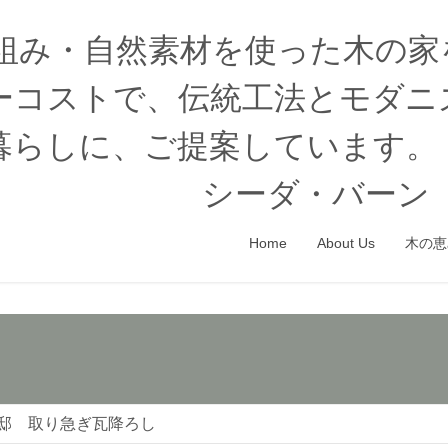
木組み・自然素材を使った木の
ーコストで、伝統工法とモダニ
暮らしに、ご提案しています。
シーダ・バーン（
Home
About Us
木の恵
ｚ邸 取り急ぎ瓦降ろし