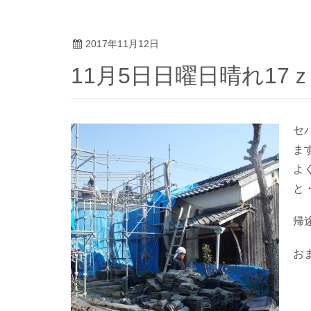
2017年11月12日
11月5日日曜日晴れ1
セ
ま
よ
と
帰
お