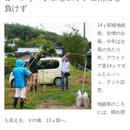
負けず
14ｙ邸様地鎮
祭。生憎の台
風。今年は台
風の当たり
年。アウトド
ア派14ｙマダ
ムとムッシ
ュ。テント設
営。
地鎮祭のころ
には、晴れ間
も見える。その後、13ｙ邸へ。