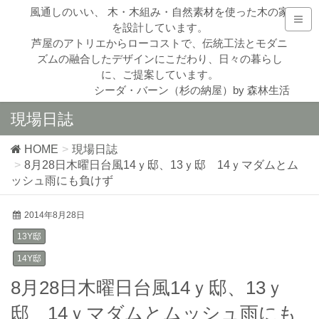
風通しのいい、 木・木組み・自然素材を使った木の家
を設計しています。
芦屋のアトリエからローコストで、伝統工法とモダニ
ズムの融合したデザインにこだわり、日々の暮らし
に、ご提案しています。
シーダ・バーン（杉の納屋）by 森林生活
現場日誌
HOME
現場日誌
8月28日木曜日台風14ｙ邸、13ｙ邸 14ｙマダムとム
ッシュ雨にも負けず
2014年8月28日
13Y邸
14Y邸
8月28日木曜日台風14ｙ邸、13ｙ
邸 14ｙマダムとムッシュ雨にも