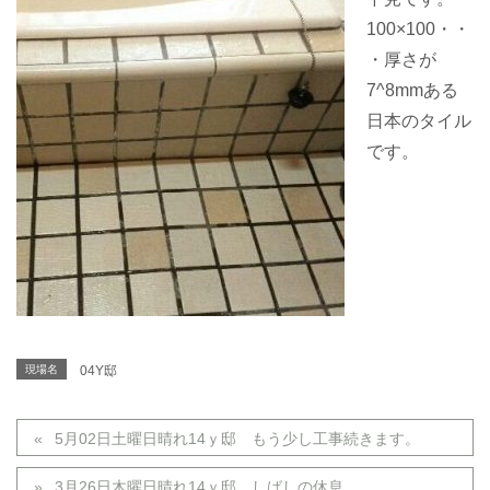
100×100・・
・厚さが
7^8mmある
日本のタイル
です。
現場名
04Y邸
5月02日土曜日晴れ14ｙ邸 もう少し工事続きます。
3月26日木曜日晴れ14ｙ邸 しばしの休息