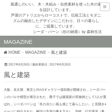
風通しのいい、 木・木組み・自然素材を使った木の家
を設計しています。
芦屋のアトリエからローコストで、伝統工法とモダニ
ズムの融合したデザインにこだわり、日々の暮らし
に、ご提案しています。
シーダ・バーン（杉の納屋）by 森林生活
MAGAZINE
HOME
MAGAZINE
風と建築
2017年6月26日
/ 最終更新日 :
2017年6月26日
風と建築
大阪、名古屋、東京とINAXギャラリー巡回展が開催され，シーダバー
ンのバルサ模型が展示された．冊子では建築家の実施例として3人が選
ばれ，シーダバーンは「冬の冷たい風も感じて暮らしたい」と見開き4
ページに紹介された．解説は市居の書き下ろし．別紙、記念講演（東