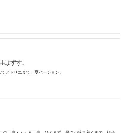
具はずす。
んでアトリエまで、夏バージョン。
くの工事・・・瓦工事、ひとまず、暑さが落ち着くまで、様子