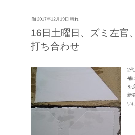
2017年12月19日 晴れ
16日土曜日、ズミ左官、cool japan13ｘ邸左官工事
打ち合わせ
2
補
を
新
い