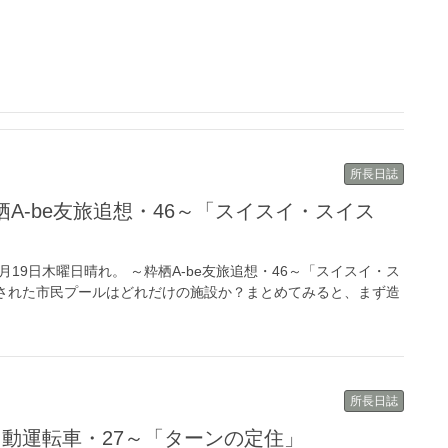
所長日誌
粋栖A-be友旅追想・46～「スイスイ・スイス
018年4月19日木曜日晴れ。 ～粋栖A-be友旅追想・46～「スイスイ・ス
置された市民プールはどれだけの施設か？まとめてみると、まず造
所長日誌
～自動運転車・27～「ターンの定住」