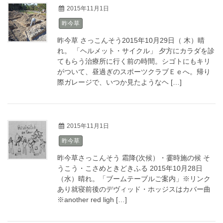
2015年11月1日
昨今草
昨今草 さっこんそう2015年10月29日（ 木）晴
れ。 「ヘルメット・サイクル」 夕方にカラダを診
てもらう治療所に行く前の時間。シゴトにもキリ
がついて、昼過ぎのスポーツクラブＥｅへ。帰り
際ガレージで、いつか見たようなヘ […]
2015年11月1日
昨今草
昨今草さっこんそう 霜降(次候）・霎時施の候 そ
うこう・こさめときどきふる 2015年10月28日
（水）晴れ。「ブームテーブルご案内」※リンク
あり就寝前後のデヴィッド・ホッジスはカバー曲
※another red ligh […]