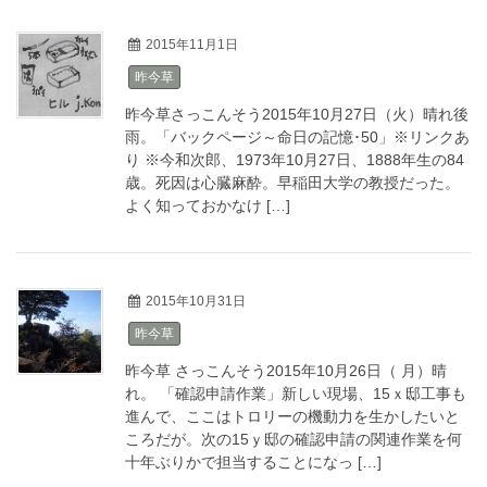
2015年11月1日
昨今草
昨今草さっこんそう2015年10月27日（火）晴れ後
雨。「バックページ～命日の記憶･50」※リンクあ
り ※今和次郎、1973年10月27日、1888年生の84
歳。死因は心臓麻酔。早稲田大学の教授だった。
よく知っておかなけ […]
2015年10月31日
昨今草
昨今草 さっこんそう2015年10月26日（ 月）晴
れ。 「確認申請作業」新しい現場、15ｘ邸工事も
進んで、ここはトロリーの機動力を生かしたいと
ころだが。次の15ｙ邸の確認申請の関連作業を何
十年ぶりかで担当することになっ […]