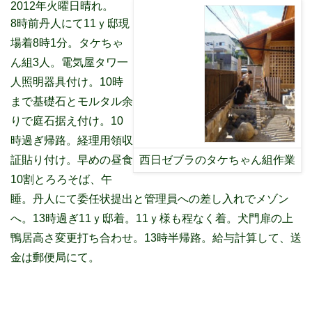
2012年火曜日晴れ。
8時前丹人にて11ｙ邸現
場着8時1分。タケちゃ
ん組3人。電気屋タワ一
人照明器具付け。10時
まで基礎石とモルタル余
りで庭石据え付け。10
時過ぎ帰路。経理用領収
証貼り付け。早めの昼食
西日ゼブラのタケちゃん組作業
10割とろろそば、午
睡。丹人にて委任状提出と管理員への差し入れでメゾン
へ。13時過ぎ11ｙ邸着。11ｙ様も程なく着。犬門扉の上
鴨居高さ変更打ち合わせ。13時半帰路。給与計算して、送
金は郵便局にて。