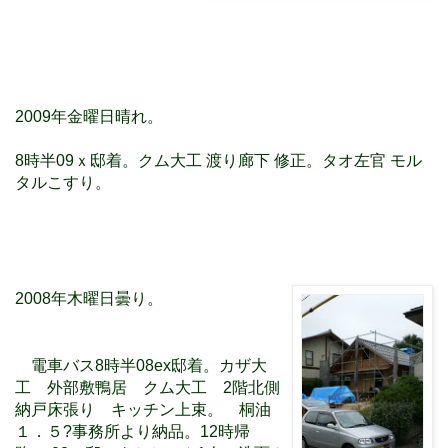
2009年金
曜日
晴れ。
8
時半
09
ｘ邸着。クム大工
渡り廊下
修正。タオ左官
モル
タルこすり。
2008年木曜日曇り。
電車バス
8
時半
08ex
邸着。カザ大
工 外部敷鴨居 クム大工
2
階北側
納戸床張り キッチン上束。 桐油
１．５?事務所より納品。
12
時帰