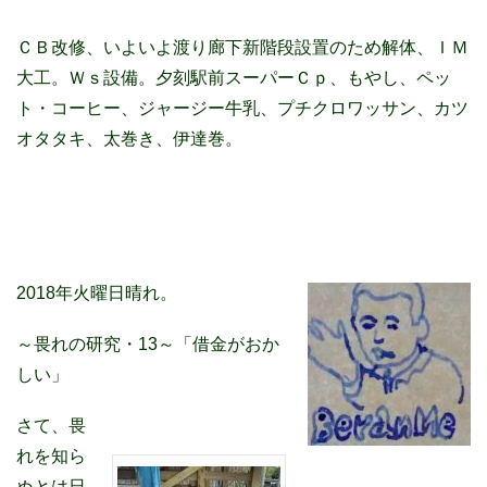
ＣＢ改修、いよいよ渡り廊下新階段設置のため解体、ＩＭ
大工。Ｗｓ設備。夕刻駅前スーパーＣｐ、もやし、ペッ
ト・コーヒー、ジャージー牛乳、プチクロワッサン、カツ
オタタキ、太巻き、伊達巻。
2018年火曜日晴れ。
～畏れの研究・13～「借金がおか
しい」
さて、畏
れを知ら
ぬとは日