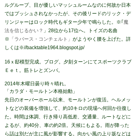
ルグループ、目が優しいマッシュルームなのに何故か日本
ではプッシュされなかったが、その後リードのリック・デ
リンジャーはロック時代もギター少年で鳴らした。※｢
魔
法を信じるかい？
」28位から17位へ。トイズの名曲
※
「ラバース・コンチェルト」
がようやく腰を上げた。詳
しくは※//backtable1964.blogspot.jp/
16ｘ邸模型完成。ブログ。夕刻ターンにてスポーツクラブ
Ｅｅｔ。筋トレとズンバ。
2014年木曜日曇り時々晴れ。
「カラダ・モールトン本格始動」
先日のオーバーホール以来、モールトンが復活。ヘルメッ
トなどの装備を増強して、約10キロの現場へ何回か往復し
た。時間は体調、行き帰り高低差、交通量、ルートなどに
よるが、約40分、車の約2倍。天候にもよる。雨が降った
ら話は別だが主に風が影響する。向かい風の上り坂などは