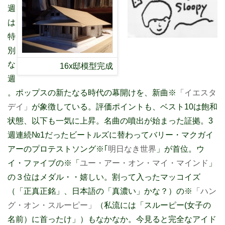
週
は
特
別
な
16x邸模型完成
週
。ポップスの新たなる時代の幕開けを、新曲※
「イエスタ
デイ」
が象徴している。評価ポイントも、ベスト10は飽和
状態、以下も一気に上昇。名曲の噴出が始まった証拠。3
週連続№1だったビートルズに替わってバリー・マクガイ
アーのプロテストソング※｢
明日なき世界
」が首位。ウ
イ・ファイブの※「
ユー・アー・オン・マイ・マインド
」
の３位はメダル・・嬉しい。割って入ったマッコイズ
（「正真正銘」、日本語の「真濃い」かな？）の※
「ハン
グ・オン・スルーピー」
（私流には「スルーピー(女子の
名前）に首ったけ」）もなかなか。今見ると完全なアイド