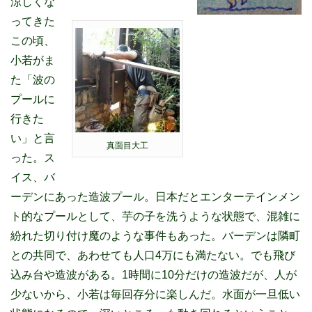
涼しくな
ってきた
この頃、
小若がま
た「波の
プールに
行きた
い」と言
真面目大工
った。ス
イス、バ
ーデンにあった造波プール。日本だとエンターテインメン
ト的なプールとして、芋の子を洗うような状態で、混雑に
紛れた切り付け魔のような事件もあった。バーデンは隣町
との共同で、あわせても人口4万にも満たない。でも飛び
込み台や造波がある。1時間に10分だけの造波だが、人が
少ないから、小若は毎回存分に楽しんだ。水面が一旦低い