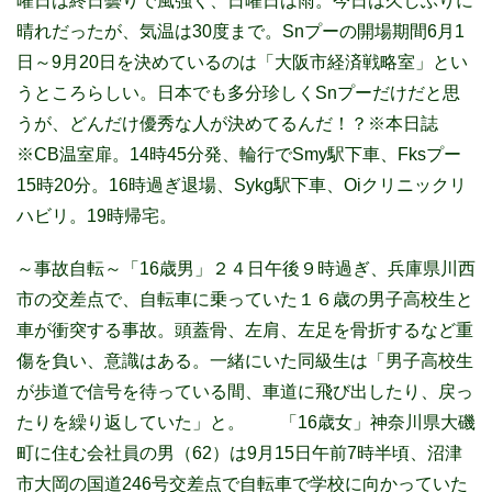
曜日は終日曇りで風強く、日曜日は雨。今日は久しぶりに
晴れだったが、気温は30度まで。Snプーの開場期間6月1
日～9月20日を決めているのは「大阪市経済戦略室」とい
うところらしい。日本でも多分珍しくSnプーだけだと思
うが、どんだけ優秀な人が決めてるんだ！？※本日誌
※CB温室扉。14時45分発、輪行でSmy駅下車、Fksプー
15時20分。16時過ぎ退場、Sykg駅下車、Oiクリニックリ
ハビリ。19時帰宅。
～事故自転～「16歳男」２４日午後９時過ぎ、兵庫県川西
市の交差点で、自転車に乗っていた１６歳の男子高校生と
車が衝突する事故。頭蓋骨、左肩、左足を骨折するなど重
傷を負い、意識はある。一緒にいた同級生は「男子高校生
が歩道で信号を待っている間、車道に飛び出したり、戻っ
たりを繰り返していた」と。
「16歳女」神奈川県大磯
町に住む会社員の男（62）は9月15日午前7時半頃、沼津
市大岡の国道246号交差点で自転車で学校に向かっていた