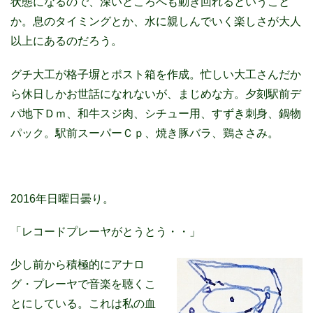
状態になるので、深いところへも動き回れるということ
か。息のタイミングとか、水に親しんでいく楽しさが大人
以上にあるのだろう。
グチ大工が格子塀とポスト箱を作成。忙しい大工さんだか
ら休日しかお世話になれないが、まじめな方。夕刻駅前デ
パ地下Ｄｍ、和牛スジ肉、シチュー用、すずき刺身、鍋物
パック。駅前スーパーＣｐ、焼き豚バラ、鶏ささみ。
2016年日曜日曇り。
「レコードプレーヤがとうとう・・」
少し前から積極的にアナロ
グ・プレーヤで音楽を聴くこ
とにしている。これは私の血