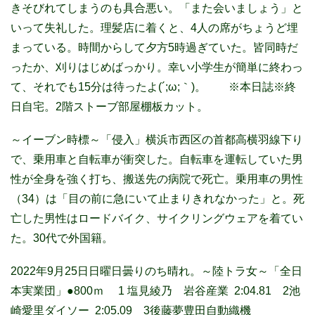
きそびれてしまうのも具合悪い。「また会いましょう」と
いって失礼した。理髪店に着くと、4人の席がちょうど埋
まっている。時間からして夕方5時過ぎていた。皆同時だ
ったか、刈りはじめばっかり。幸い小学生が簡単に終わっ
て、それでも15分は待ったよ(´;ω;｀)。 ※本日誌※終
日自宅。2階ストーブ部屋棚板カット。
～イーブン時標～「侵入」横浜市西区の首都高横羽線下り
で、乗用車と自転車が衝突した。自転車を運転していた男
性が全身を強く打ち、搬送先の病院で死亡。乗用車の男性
（34）は「目の前に急にいて止まりきれなかった」と。死
亡した男性はロードバイク、サイクリングウェアを着てい
た。30代で外国籍。
2022年9月25日日曜日曇りのち晴れ。～陸トラ女～「全日
本実業団」●800ｍ 1 塩見綾乃 岩谷産業 2:04.81 2池
崎愛里ダイソー 2:05.09 3後藤夢豊田自動織機