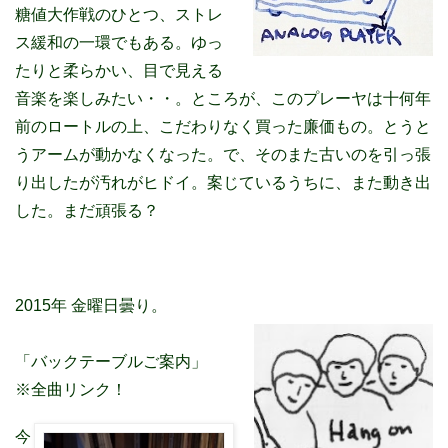
糖値大作戦のひとつ、ストレ
ス緩和の一環でもある。ゆっ
たりと柔らかい、目で見える
音楽を楽しみたい・・。ところが、このプレーヤは十何年
前のロートルの上、こだわりなく買った廉価もの。とうと
うアームが動かなくなった。で、そのまた古いのを引っ張
り出したが汚れがヒドイ。案じているうちに、また動き出
した。まだ頑張る？
2015年 金曜日曇り。
「バックテーブルご案内」
※全曲リンク！
今