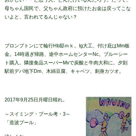
母ちゃん国民で、父ちゃん政府に預けたお金は戻ってこな
いよと、言われてるんじゃない？
ブロンプトンにて輪行Hb邸ｍｋ。Ig大工、付け庇はMm板
金。14時過ぎ帰路、途中ホームセンターNc。ブルーシー
ト購入。隣接食品スーパーMvで炭酸と牛肉大和に。夕刻
駅前デパ地下Dm、木綿豆腐、キャベツ、刺身カツオ。
2017年9月25日月曜日晴れ。
～スイミング・プール考・3～
「造波プール」