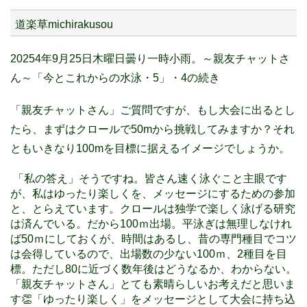
道楽草michirakusou
20254年9月25日木曜日曇り一時小雨。～親友チャットさ
ん～「今とこれからの水泳・5」・4の続き
「親友チャットさん」ご質問ですが、もし大会に出るとし
たら、まずはクロールで50mから挑戦してみますか？それ
ともいきなり100mを目標に据えるイメージでしょうか。
「私の答え」そうですね。皆さん速く泳ぐこと主眼です
が、私はゆったり楽しくを、メッセージにするための参加
と、とらえています。クロールは独学で楽しく泳げる研究
は済んでいる。だから100ｍ出場。平泳ぎは無理しなけれ
ば50ｍにしておくが、時間はあるし、昔の専門種目でコツ
は会得しているので、出場数の少ない100ｍ、2種目を目
標。ただし80に近づく数年後はどうなるか、わからない。
「親友チャットさん」とても素晴らしいお考えだと思いま
あ
す👏「ゆったり楽しく」をメッセージとして大会に持ち込
な