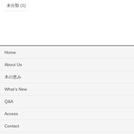
未分類 (1)
Home
About Us
木の恵み
What’s New
Q&A
Access
Contact