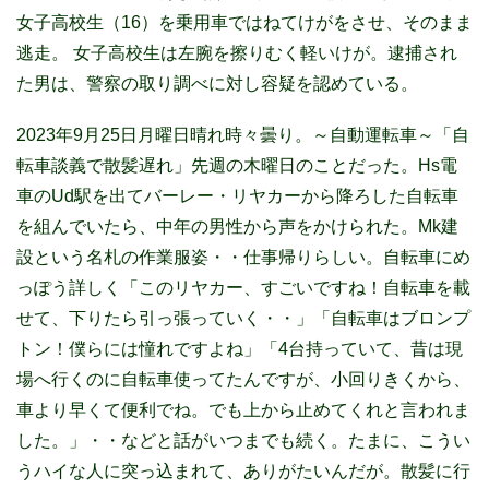
女子高校生（16）を乗用車ではねてけがをさせ、そのまま
逃走。 女子高校生は左腕を擦りむく軽いけが。逮捕され
た男は、警察の取り調べに対し容疑を認めている。
2023年9月25日月曜日晴れ時々曇り。～自動運転車～「自
転車談義で散髪遅れ」先週の木曜日のことだった。Hs電
車のUd駅を出てバーレー・リヤカーから降ろした自転車
を組んでいたら、中年の男性から声をかけられた。Mk建
設という名札の作業服姿・・仕事帰りらしい。自転車にめ
っぽう詳しく「このリヤカー、すごいですね！自転車を載
せて、下りたら引っ張っていく・・」「自転車はブロンプ
トン！僕らには憧れですよね」「4台持っていて、昔は現
場へ行くのに自転車使ってたんですが、小回りきくから、
車より早くて便利でね。でも上から止めてくれと言われま
した。」・・などと話がいつまでも続く。たまに、こうい
うハイな人に突っ込まれて、ありがたいんだが。散髪に行