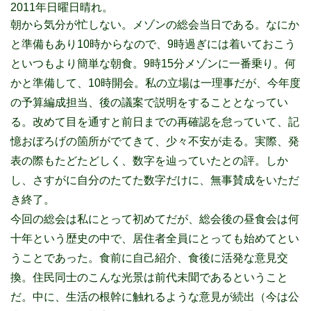
2011年日曜日晴れ。
朝から気分が忙しない。メゾンの総会当日である。なにか
と準備もあり10時からなので、9時過ぎには着いておこう
といつもより簡単な朝食。9時15分メゾンに一番乗り。何
かと準備して、10時開会。私の立場は一理事だが、今年度
の予算編成担当、後の議案で説明をすることとなってい
る。改めて目を通すと前日までの再確認を怠っていて、記
憶おぼろげの箇所がでてきて、少々不安が走る。実際、発
表の際もたどたどしく、数字を辿っていたとの評。しか
し、さすがに自分のたてた数字だけに、無事賛成をいただ
き終了。
今回の総会は私にとって初めてだが、総会後の昼食会は何
十年という歴史の中で、居住者全員にとっても始めてとい
うことであった。食前に自己紹介、食後に活発な意見交
換。住民同士のこんな光景は前代未聞であるということ
だ。中に、生活の根幹に触れるような意見が続出（今は公