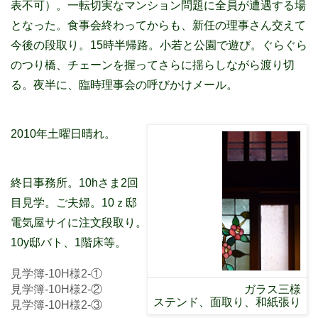
表不可）。一転切実なマンション問題に全員が遭遇する場
となった。食事会終わってからも、新任の理事さん交えて
今後の段取り。15時半帰路。小若と公園で遊び。ぐらぐら
のつり橋、チェーンを握ってさらに揺らしながら渡り切
る。夜半に、臨時理事会の呼びかけメール。
2010年土曜日晴れ。
終日事務所。
10h
さま
2
回
目見学。ご夫婦。10ｚ邸
電気屋サイに注文段取り。
10y
邸バト、
1
階床等。
見学簿-10H様2-①
ガラス三様
見学簿-10H様2-②
ステンド、面取り、和紙張り
見学簿-10H様2-③