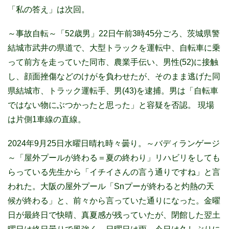
「私の答え」は次回。
～事故自転～「52歳男」22日午前3時45分ごろ、茨城県警
結城市武井の県道で、大型トラックを運転中、自転車に乗
って前方を走っていた同市、農業手伝い、男性(52)に接触
し、顔面挫傷などのけがを負わせたが、そのまま逃げた同
県結城市、トラック運転手、男(43)を逮捕。男は「自転車
ではない物にぶつかったと思った」と容疑を否認。 現場
は片側1車線の直線。
2024年9月25日水曜日晴れ時々曇り。～バディランゲージ
～「屋外プールが終わる＝夏の終わり」リハビリをしても
らっている先生から「イチイさんの言う通りですね」と言
われた。大阪の屋外プール「Snプーが終わると灼熱の天
候が終わる」と、前々から言っていた通りになった。金曜
日が最終日で快晴、真夏感が残っていたが、閉館した翌土