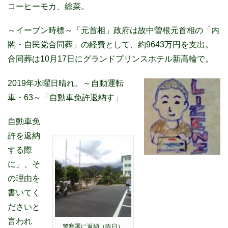
コーヒーモカ、総菜。
～イーブン時標～「元首相」政府は故中曽根元首相の「内
閣・自民党合同葬」の経費として、約9643万円を支出。
合同葬は10月17日にグランドプリンスホテル新高輪で。
2019年水曜日晴れ。
～自動運転
車・63～「自動車免許返納す」
自動車免
許を返納
する際
に」、そ
の理由を
書いてく
ださいと
言われ
警察署に返納（昨日）