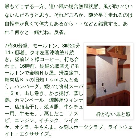
最もてこずる一方、追い風の場合無風状態、風が吹いてい
ないんだろうと思う。それどころか、随分早く走れるのは
自転車が良くて体力もあるから・・などと錯覚する。あ
れ？何かと一緒だね。反省。
7時30分発、モールトン、8時20分
14ｘ邸着。タオ左官漆喰塗り続
き。昼前14ｘ様コーヒー、打ち合
わせ。16時前、錠鍵の取替えでモ
ールトンで金物Ｎｂ屋。帰路途中、
精肉店Ｋｓの旧知Ｉｓｍさんと会
う。ハンバーグ。続いて食材スーパ
ーＳｓ、出し巻き、かき揚げ、蒸し
鶏、カマンベール、燻製屋ウィンナ
ー、店頭塩干し、焼き豚、牛シチュ
ー用、牛モモ、、蒸しだこ、ナス
枠がない扉と窓
ビ、ニンジン、イチジク、シイタ
ケ、オクラ、生さんま。夕刻スポーツクラブ、ライトウェ
イト・エクササイズ。