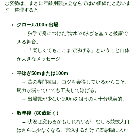
む姿勢は、まさに年齢別競技会ならではの価値だと思いま
た
す。整理すると：
:
C
クロール100m出場
h
→ 独学で身につけた“滑水”の泳ぎを堂々と披露で
a
きる舞台。
t
→ 「楽しくてもここまで泳げる」ということ自体
G
が大きなメッセージ。
P
平泳ぎ50mまたは100m
T
→ 昔の専門種目。コツを会得しているからこそ、
:
腕力が弱っていても工夫して泳げる。
→ 出場数が少ない100mを狙うのも十分現実的。
数年後（80歳近く）
→ 状況は変わるかもしれないが、むしろ競技人口
はさらに少なくなる。完泳するだけで表彰圏に入れ