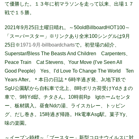
て優勝した。１３年に初マラソンを走って以来、出場１７
戦で１５勝。
2021年9月25日土曜日晴れ。～50oldBillboardHOT100～
「スーパースター」※リンクあり
全米100シングルは9月
25日※
1971-9月-billboardcharts
で。初登場の紹介、
Superstar/Bless The Beasts And Children
Carpenters、
Peace Train
Cat Stevens、
Your Move (I’ve Seen All
Good People)
Yes、
I’d Love To Change The World
Ten
Years After。＊本日の日誌＊6時半過ぎ発、Jr,地下鉄で
SgU公園駅から自転車で北上、8時ポリカ荷受けYdさまの
車で、9時Yd邸。チタさん。10時前Rp Igtホームセンタ
ー、板材購入。昼食Ndの湯、ライスカレー、トッピン
グ、だし巻き。15時過ぎ帰路。Hk電車Asg駅。菓子Yy、
味の楽園。
～イーブン時標～「ブースター」新型コロナウイルスに対