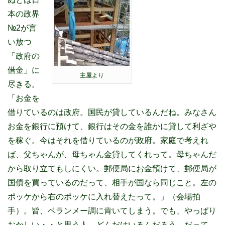
本の政界
№2が言
い放つ
「政府の
借金」に
主屋より
尽きる。
「お金を
借りているのは政府。国民が貸しているんだね。みなさん
お金を銀行に預けて、銀行はその金を誰かに貸して利ざや
を稼ぐ。今はそれを借りているのが政府。家庭で考えれ
ば、父ちゃんが、母ちゃん金貸してくれって。母ちゃんだ
から取り立てもしにくい。郵便局にお金預けて、郵便局が
国債を買っているのだって、相手が国なら同じこと。左の
ポッケから右のポッケに入れ替えたって。」（会場拍
手）。皆、ベランメー調に肯いてしまう。でも、やっぱり
おかしい・・と思う人、どんだけいるんだろう。だって、