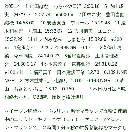
2:05.14 4 山田はな わらべや日洋 2:06.18 5 内山成
実 ｱｲ･ｴｽ･ｼｰ 2:07.74 ●5000ｍ 2 田中希実 豊田自動
織機 14:58.60 10 安藤友香 ワコール 15:29.48 11 逸
木和香菜 九電工 15:32.07 12 吉川侑美 ユニクロ
15:32.29 11 山ノ内みなみ しまむら 15:32.86 ●
200
ｍ
1兒玉芽生 ミズノ23.49NGR 0.17 2久保山晴
菜 今村病院 24.14 0.23 3君嶋愛梨沙 土木管理総
合 24.30 0.17 4松本奈菜子 東邦銀行 24.31 0.22
●
100ｍH
1 福部真子 日本建設工業 12.73 0.139 NNR
NGR 2 青木益未 七十七銀行 13.03 0.148 NGR 3 清
山 ちさと いちご 13.12 0.150
＊本日の日誌＊晩
柑終わった。CB3階、床吹き抜け処理。
～イーブン時標～「ベルリン」男子マラソンで五輪２連覇
中のエリウド・キプチョゲ（３７）＝ケニア＝がベルリ
ン・マラソンで、２時間１分９秒の世界新記録をマークし