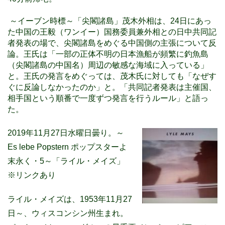
～イーブン時標～「尖閣諸島」
茂木外相は、24日にあっ
た中国の王毅（ワンイー）国務委員兼外相との日中共同記
者発表の場で、尖閣諸島をめぐる中国側の主張について反
論。王氏は「一部の正体不明の日本漁船が頻繁に釣魚島
（尖閣諸島の中国名）周辺の敏感な海域に入っている」
と。王氏の発言をめぐっては、茂木氏に対しても「なぜす
ぐに反論しなかったのか」と。「共同記者発表は主催国、
相手国という順番で一度ずつ発言を行うルール」と語っ
た。
2019年11月27日水曜日曇り。
～
Es lebe Popstern ポップスターよ
末永く・5～「ライル・メイズ」
※リンクあり
ライル・メイズは、1953年11月27
日～、ウィスコンシン州生まれ。