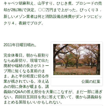
キャベツ胡麻和え、山芋すり。ひじき煮。プロシードの売
却が2転3転で決定。〇〇万円まで上がった。びっくり３．
新しいメゾン業者は何と消防設備点検費がダントツにビッ
クリ４。夜鍋でブログ。
2011年日曜日晴れ。
完全休養日。朝から薪割り
ならぬ薪切り。現場で出た
廃材や端材の長さがストー
ブ用に短くなる直前のま
ま。あと半分程度に切る作
業が残されている。冷え込
公園の紅葉
みの朝に身体が暖まる。講
義録のQ&Aの答え部分を大量にこなすが、まだ一部に過ぎ
ない。四回目五回目を先に答えて置いて、後から講義録を
まとめる算段もいいかもしれない。