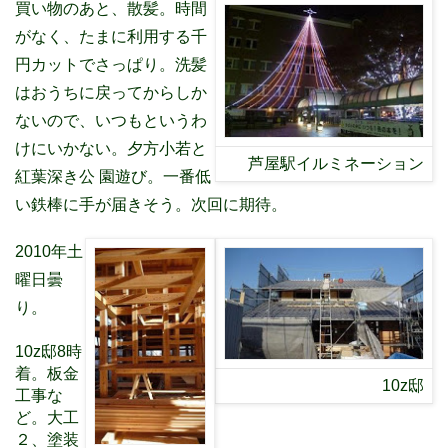
買い物のあと、散髪。時間
がなく、たまに利用する千
円カットでさっぱり。洗髪
はおうちに戻ってからしか
ないので、いつもというわ
けにいかない。夕方小若と
芦屋駅イルミネーション
紅葉深き公 園遊び。一番低
い鉄棒に手が届きそう。次回に期待。
2010年土
曜日曇
り。
10z邸8時
着。板金
10z邸
工事な
ど。大工
２、塗装