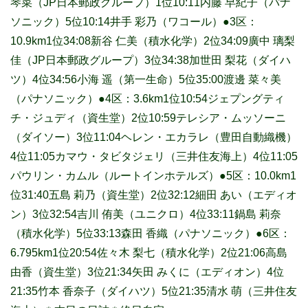
琴菜（JP日本郵政グループ）1位10:11内藤 早紀子（パナ
ソニック）5位10:14井手 彩乃（ワコール）●3区：
10.9km1位34:08新谷 仁美（積水化学）2位34:09廣中 璃梨
佳（JP日本郵政グループ）3位34:38加世田 梨花（ダイハ
ツ）4位34:56小海 遥（第一生命）5位35:00渡邊 菜々美
（パナソニック）●4区：3.6km1位10:54ジェプングティ
チ・ジュディ（資生堂）2位10:59テレシア・ムッソーニ
（ダイソー）3位11:04ヘレン・エカラレ（豊田自動織機）
4位11:05カマウ・タビタジェリ（三井住友海上）4位11:05
パウリン・カムル（ルートインホテルズ）●5区：10.0km1
位31:40五島 莉乃（資生堂）2位32:12細田 あい（エディオ
ン）3位32:54吉川 侑美（ユニクロ）4位33:11鍋島 莉奈
（積水化学）5位33:13森田 香織（パナソニック）●6区：
6.795km1位20:54佐々木 梨七（積水化学）2位21:06高島
由香（資生堂）3位21:34矢田 みくに（エディオン）4位
21:35竹本 香奈子（ダイハツ）5位21:35清水 萌（三井住友