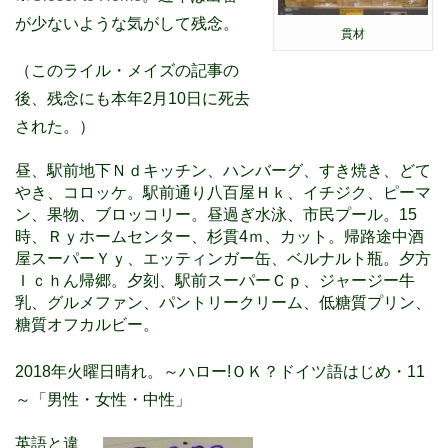
が少ないような気がして残念。
貫材
（このライル・メイズの記事の
後、残念にも本年2月10日に死去
された。）
昼、駅前地下Ｎｄキッチン、ハンバーグ、すき焼き、どて
やき、コロッケ。駅前通り八百屋Ｈｋ、イチジク、ピーマ
ン、果物、ブロッコリー。昼過ぎ水泳、市民プール。15
時、Ｒｙホームセンター、杉貫4ｍ、カット。帰路途中酒
屋スーパーＹｙ、エッティンガー缶、ベルナルト瓶。夕方
Ｉｃｈん帰郷。夕刻、駅前スーパーＣｐ、ジャージー牛
乳、グルメファン、パントリークリーム、低糖質プリン、
糖質オフカルビー。
2018年火曜日晴れ。～ハロー!ＯＫ？ドイツ語はじめ・11
～「男性・女性・中性」
英語と違