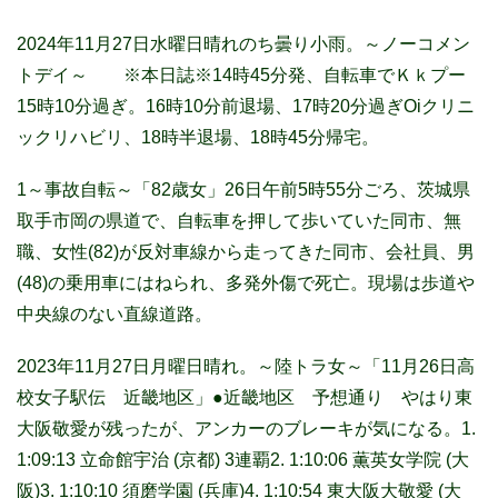
2024
年11月27日水曜日晴れのち曇り小雨。～ノーコメン
トデイ～ ※本日誌※14時45分発、自転車でＫｋプー
15時10分過ぎ。16時10分前退場、17時20分過ぎOiクリニ
ックリハビリ、18時半退場、18時45分帰宅。
1～事故自転～
「82歳女」26日午前5時55分ごろ、茨城県
取手市岡の県道で、自転車
を押して歩いていた同市、無
職、女性(82)が反対車線から走ってきた同市、会社員、男
(48)の乗用車にはねられ、多発外傷で死亡。現場は歩道や
中央線のない直線道路。
2023年11月27日月曜日晴れ。～陸トラ女～「11月26日高
校女子駅伝 近畿地区」●近畿地区 予想通り やはり東
大阪敬愛が残ったが、アンカーのブレーキが気になる。1.
1:09:13 立命館宇治 (京都) 3連覇2. 1:10:06 薫英女学院 (大
阪)3. 1:10:10 須磨学園 (兵庫)4. 1:10:54 東大阪大敬愛 (大