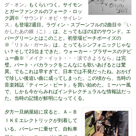
グ・オン」
もくらいつく。サイモン
とガーファンクルのフォーク・ロッ
ク調※
「サウンド・オビ・サイレン
ス」
も登場2週目。ラヴィン・スプーンフルの2曲目※
「い
かしたあの娘（こ）」
は、とってもほのぼのサウンド。エ
バーグリーンとはこのこと。初登場ビーチボーイズの
※
「リトル・ガール」
は、とってもシンフォニックじゃな
い？そして21位まできた、ウォーカー・ブラザースのデビ
ュー曲※
「メイク・イット・・・涙でさようなら」
は完
璧。バート・バカラックをこんなにも歌いあげるとは驚
異。でもこれは早すぎて、日本では不発だったね。おかげ
で珍しい後追い曲に成ってしまった。この頃から、当時の
音楽雑誌「ティーン・ビート」を買い始めた。ミーハー風
で、しかも今からみればインテレクチュラルな情報誌だっ
た。当時の記憶が鮮明になってくる。
夕方一旦納屋組に戻ると、Ａ－Ｂ
ＩＫＥエレクトリックが到着して
いる。バーレーに乗せて、自転車