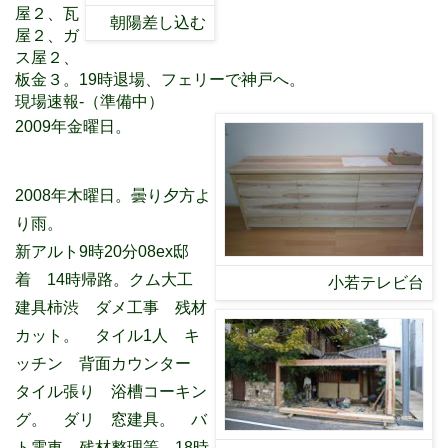
屋２、瓦
朝陽差し込む
屋２、ガ
ス屋２、
板金３。19時退場、フェリーで神戸へ。
現場速報-（準備中）
2009年金曜日。
2008年木曜日。曇り夕方よ
り雨。
新アルト9時20分08ex邸
着 14時帰路。クム大工
小若テレビ台
建具柿渋 ダメ工事 残材
カット。 タイル1人 キ
ッチン 背面カウンター
タイル張り 浴槽コーキン
グ。 ダリ 窓建具。 バ
ト電車 残材整理等 18時