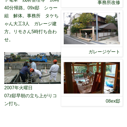
事務所改修
40分帰路。09x邸 シゥー
組 解体。事務所 タケち
ゃん大工3人 ガレージ建
方。リモさん5時打ち合わ
せ。
ガレージゲート
2007年火曜日
07z邸早朝の立ち上がりコ
08ex邸
ン打ち。