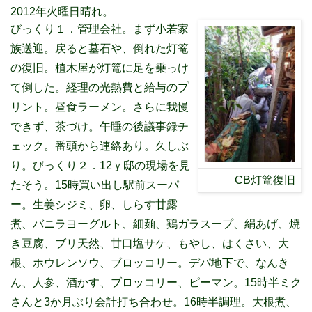
2012年火曜日晴れ。
びっくり１．管理会社。まず小若家
族送迎。戻ると墓石や、倒れた灯篭
の復旧。植木屋が灯篭に足を乗っけ
て倒した。経理の光熱費と給与のプ
リント。昼食ラーメン。さらに我慢
できず、茶づけ。午睡の後議事録チ
ェック。番頭から連絡あり。久しぶ
り。びっくり２．12ｙ邸の現場を見
CB灯篭復旧
たそう。15時買い出し駅前スーパ
ー。生姜シジミ、卵、しらす甘露
煮、バニラヨーグルト、細麺、鶏ガラスープ、絹あげ、焼
き豆腐、ブリ天然、甘口塩サケ、もやし、はくさい、大
根、ホウレンソウ、ブロッコリー。デパ地下で、なんき
ん、人参、酒かす、ブロッコリー、ピーマン。15時半ミク
さんと3か月ぶり会計打ち合わせ。16時半調理。大根煮、