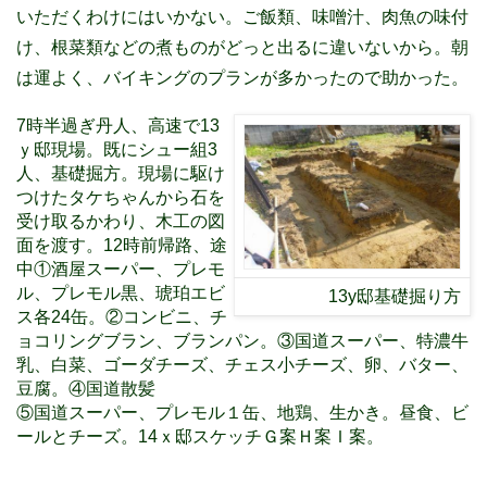
いただくわけにはいかない。ご飯類、味噌汁、肉魚の味付
け、根菜類などの煮ものがどっと出るに違いないから。朝
は運よく、バイキングのプランが多かったので助かった。
7時半過ぎ丹人、高速で13
ｙ邸現場。既にシュー組3
人、基礎掘方。現場に駆け
つけたタケちゃんから石を
受け取るかわり、木工の図
面を渡す。12時前帰路、途
中①酒屋スーパー、プレモ
ル、プレモル黒、琥珀エビ
13y邸基礎掘り方
ス各24缶。②コンビニ、チ
ョコリングブラン、ブランパン。③国道スーパー、特濃牛
乳、白菜、ゴーダチーズ、チェス小チーズ、卵、バター、
豆腐。④国道散髪
⑤国道スーパー、プレモル１缶、地鶏、生かき。昼食、ビ
ールとチーズ。14ｘ邸スケッチＧ案Ｈ案Ｉ案。