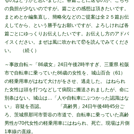
るのはどうかと思いました。各篇ごとに送るのが、こちら
の負担が少ないのですが。篇ごとの感想は頂きたいです。
まとめとか編集直し、簡略化などのご提案は全２５篇お伝
えしてから、という勝手なお願いですが、よろしければ各
篇ごとにゆっくりお伝えしたいです。お伝えし方のアドバ
イスください。まぜは風に吹かれて⑰を読んでみてくださ
い。 （続く）
～事故自転～「86歳女」24日午後2時半すぎ、三重県 松阪
市で自転車に乗っていた86歳の女性を、城山百合（61）
の軽乗用車がはねて大けがをさせ、逃走した。 はねられ
た女性は頭を打つなどして病院に搬送されましたが、命に
別条はない。城山は…「人や自転車にぶつかった認識はな
い」 容疑を否認。 「高齢男」24日午後4時45分ご
ろ、茨城県那珂市菅谷の市道で、自転車に乗っていた高齢
男性が70代女性の軽乗用車にはねられ、死亡。現場は片側
1車線の直線。