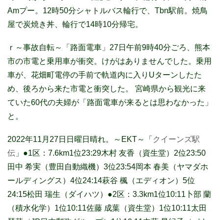
Amプー。12時50分シャトルバス輪行で、Tbn駅前。焼鳥
屋で炭焼き丼、輪行で14時10分帰宅。
ｒ～事故自転～「路面電車」27日午前9時40分ごろ、熊本
市の市電と乗用車が衝突。けがはありませんでした。乗用
車が、花畑町電停の手前で軌道内に入りUターンしたた
め、後ろから来た市電と衝突した。 宮崎県から観光に来
ていた60代の夫婦が「路面電車が来るとは思わなかった」
と。
2022年11月27日日曜日晴れ。～EKT～「
クイーンズ駅
伝
」●1区：7.6km1位23:29木村 友香（資生堂）2位23:50
田中 希実（豊田自動織機）3位23:54岡本 春美（ヤマダホ
ールディングス）4位24:14萩谷 楓（エディオン）5位
24:15松田 瑞生（ダイハツ）●2区：3.3km1位10:11卜部 蘭
（積水化学）1位10:11佐藤 成葉（資生堂）1位10:11太田