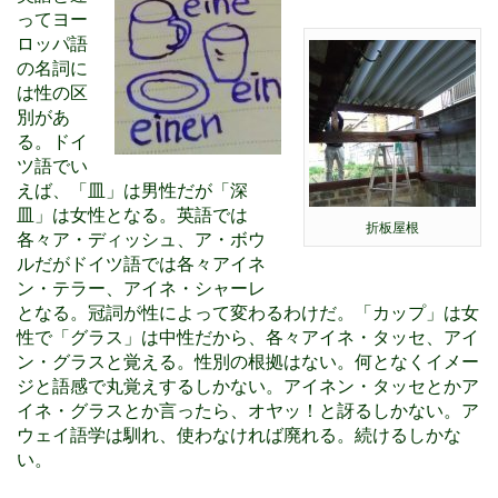
ってヨー
ロッパ語
の名詞に
は性の区
別があ
る。ドイ
ツ語でい
えば、「皿」は男性だが「深
皿」は女性となる。英語では
折板屋根
各々ア・ディッシュ、ア・ボウ
ルだがドイツ語では各々アイネ
ン・テラー、アイネ・シャーレ
となる。冠詞が性によって変わるわけだ。「カップ」は女
性で「グラス」は中性だから、各々アイネ・タッセ、アイ
ン・グラスと覚える。性別の根拠はない。何となくイメー
ジと語感で丸覚えするしかない。アイネン・タッセとかア
イネ・グラスとか言ったら、オヤッ！と訝るしかない。ア
ウェイ語学は馴れ、使わなければ廃れる。続けるしかな
い。