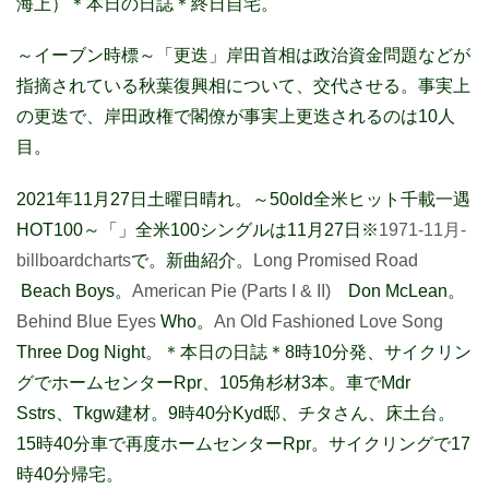
海上）＊本日の日誌＊終日自宅。
～イーブン時標～「更迭」岸田首相は政治資金問題などが
指摘されている秋葉復興相について、交代させる。事実上
の更迭で、岸田政権で閣僚が事実上更迭されるのは10人
目。
2021年11月27日土曜日晴れ。
～50old全米ヒット千載一遇
HOT100～「」全米100シングルは11月27日※
1971-11月-
billboardcharts
で。新曲紹介。
Long Promised Road
Beach Boys。
American Pie (Parts I & II)
Don McLean。
Behind Blue Eyes
Who。
An Old Fashioned Love Song
Three Dog Night。＊本日の日誌＊8時10分発、サイクリン
グでホームセンターRpr、105角杉材3本。車でMdr
Sstrs、Tkgw建材。9時40分Kyd邸、チタさん、床土台。
15時40分車で再度ホームセンターRpr。サイクリングで17
時40分帰宅。