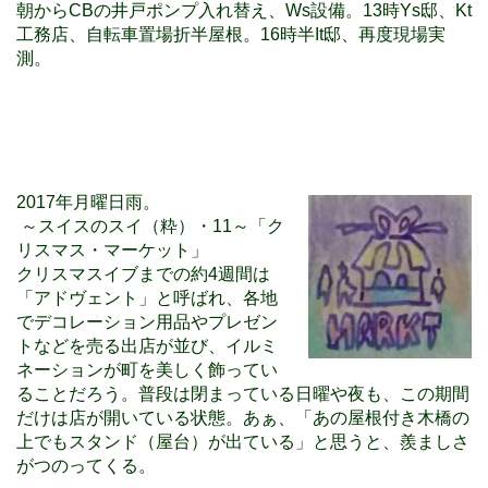
朝からCBの井戸ポンプ入れ替え、Ws設備。13時Ys邸、Kt
工務店、自転車置場折半屋根。16時半It邸、再度現場実
測。
2017年月曜日雨。
～スイスのスイ（粋）・11～「ク
リスマス・マーケット」
クリスマスイブまでの約4週間は
「アドヴェント」と呼ばれ、各地
でデコレーション用品やプレゼン
トなどを売る出店が並び、イルミ
ネーションが町を美しく飾ってい
ることだろう。普段は閉まっている日曜や夜も、この期間
だけは店が開いている状態。あぁ、「あの屋根付き木橋の
上でもスタンド（屋台）が出ている」と思うと、羨ましさ
がつのってくる。