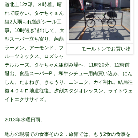
道北上12z邸。８時着。晴
れて暖かい。タケちゃｓん
組2人雨もれ箇所シール工
事。10時過ぎ退出して、大
型スーパー立ち寄り、蒟蒻
ラーメン、アーモンド、フ
モールトンでお買い物
ルーツミックス、ロズシャ
テルルーズ。タケちゃん組刻み場へ。11時20分。12時前
退出、食品スーパーPl。和牛シチュー用肉買い込み、にん
じん、たまねぎ、きゅうり、ニンニク、カイ割れ。結局往
復４０キロ地道往復。夕刻スタジオレッスン、ライトウェ
イトエクササイズ。
2013年水曜日雨。
地方の現場での食事その２．旅館では、もう2食の食事を