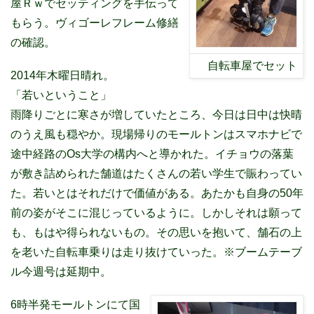
屋Ｒｗでセッティングを手伝って
もらう。ヴィゴーレフレーム修繕
の確認。
自転車屋でセット
2014年木曜日晴れ。
「若いということ」
雨降りごとに寒さが増していたところ、今日は日中は快晴
のうえ風も穏やか。現場帰りのモールトンはスマホナビで
途中経路のOs大学の構内へと導かれた。イチョウの落葉
が敷き詰められた舗道はたくさんの若い学生で賑わってい
た。若いとはそれだけで価値がある。あたかも自身の50年
前の姿がそこに混じっているように。しかしそれは願って
も、もはや得られないもの。その思いを抱いて、舗石の上
を老いた自転車乗りは走り抜けていった。※ブームテーブ
ル今週号は延期中。
6時半発モールトンにて国