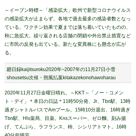
～イーブン時標～「感染拡大」
欧州で新型コロナウイルス
の感染拡大が止まらず、各地で過去最多の感染者数となっ
ている。ワクチン効果で夏までは落ち着いていたものの、
秋に急拡大。繰り返される店舗の閉鎖や外出禁止措置など
に市民の反発も出ている。新たな変異株にも懸念が広が
る。
廻日録kaijitsuroku2020年~2007年の11月27日小雪
shousetsu次候・朔風払葉kitakazekonohawoharau
2020年11月27日金曜日晴れ。～KKT～「ノー・コメン
ト・デイ」＊本日の日誌＊11時50分発、Jr、Tbn駅、13時
過ぎシャトルバスでAmプール。15時10分退出、16時過ぎ
Tbn駅、Hls薬局、目薬。Knsスーパー、ゼロ麵、刻み揚
げ、てんぷら、ラフランス、柿、シシリアトマト。16時
40分前帰宅。