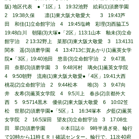
阪) 地区代表 ●「1区」1 19:32池野 絵莉(1)須磨学園
2 19:38久保 凛(1)東大阪大敬愛大 3 19:43芦
田 和佳(1)立命館宇治 4 19:45塩﨑 彩理(3)西脇工5
19:48白川 朝陽(3)大塚
●「2区」113:1山本 釉未(3)立命
館宇治 2 13:32野上 菜那(3)東大阪大敬愛 3 13:4131
関本 遥(3)須磨学園 4 13:4713仁賀あかり(1)薫英女学
院
●「3区」19:40池田 悠音(3)立命館宇治 2 9:47黒
田 奈那(3)須磨学園 3 9:48河村 璃央(1)薫英女学院
4 9:50朝野 流南(1)東大阪大敬愛●「4区」19:41大西
桃花(2)立命館宇治 2 9:44松本 唯(3) 3 9:47向
井 友希(3)薫英女学院 4 9:5川上 春歩(2)京都外大
西 5 9:5714黒木 優依(2)東大阪大敬愛 6 10:02笠
松 世那(2)須磨学園●「5区」1 16:34塚本 夕藍(2)薫英
女学院 2 16:5深田 望友(3)立命館宇治 3 17:08生
田 翠(3)須磨学園 ※本日誌※ 9時半過ぎ発、輪行
で10時から11時ＥＲＩ確認センター。輪行で、11次40府