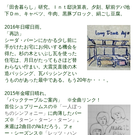
「田舎暮らし」研究。Ｉｎｔ邸決算表。夕刻、駅前デパ地
下Ｄｍ、キャベツ、牛肉、黒豚ブロック、絹ごし豆腐。
2016年日曜日雨。
「再訪」
シーダ・バーンにかかる少し前に
手がけたお宅にお伺いする機会を
得た。杉の木といぶし瓦を使った
住宅は、月日がたってもさほど替
わらない佇まい。大震災直後の木
造バッシング、瓦バッシングとい
うものがあった最中である。もう20年か・・・。
2015年金曜日晴れ。
「バックテーブルご案内」 ※全曲リンク！
首位シュプリームスの※
「一人ぼっ
ちのシンフォニー」
に肉薄したバー
ズ※
「ターン・ターン・ターン」
。
来週は2曲目の№1だろう。フォ
ー・シーズンス※
「レッツ・ハン