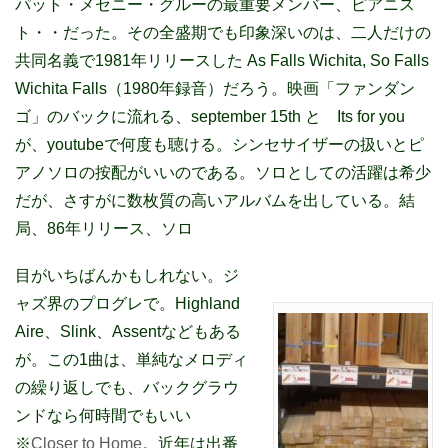
パット・メセニー・グルーの最重要メンバー、ピアニス
ト・・だった。その全盛期でも印象深いのは、二人だけの
共同名義で1981年リリースした As Falls Wichita, So Falls
Wichita Falls（1980年録音）だろう。映画「ファンダン
ゴ」のバックに流れる、september 15th と Its for you
が、youtubeで何度も聴ける。シンセサイザーの扱いとピ
アノソロの按配がいいのである。ソロとしての活躍は希少
だが、さすがに数枚質の高いアルバムを出している。結
局、86年リリース、ソロ
目がいちばんかもしれない。ジ
ャズ界のプログレで。Highland
Aire、Slink、Assentなどもある
が。この1曲は、単純なメロディ
の繰り返しでも、バックグラウ
ンドなら何時間でもいい
※
Closer to Home
。近年は出番