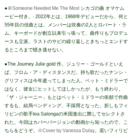
●※
Someone Needed Me The Most
シカゴの曲 オマケム
ービー付き。‧ 2022年とは、1968年デビューだから、何と
55年目の佳曲とは。メンバーは吹奏の2人とロバート・ラ
ム、キーボードが創立以来引っ張って、曲作りもプロデュ
ースも立派。ラストのサビの繰り返しときちっとエンドす
るところまで聴き逃せない。
●The Journey Julie gold 作。ジュリー・ゴールドといえ
ば、フロム・ア・ディスタンスだ。持ち歌だったナンシ・
グリフィスは今年逝ってしまった人。ベット・ミドラーで
はなく、彼女にヒットしてほしかったが、もう終わり。
「ザ・ジャーニー」もとはベット・ミドラーの依頼で作曲
するも、結局ペンディング、不採用となった。折しもフィ
リピンの歌手lea Salongaの米国進出に際してセレクトさ
れた。今回はカバーバージョンの動画から知ったので、こ
ちらをどうぞ。
※Cover by Vanessa Dulay
。若いフィリピ