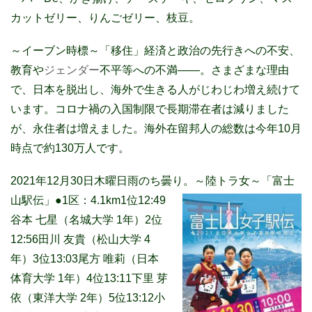
カットゼリー、りんごゼリー、枝豆。
～イーブン時標～「移住」
経済と政治の先行きへの不安、
教育や
ジェンダー
不平等への不満――。さまざまな理由
で、日本を脱出し、海外で生きる人がじわじわ増え続けて
います。
コロナ禍の入国制限で長期滞在者は減りました
が、永住者は増えました。海外在留邦人の総数は今年10月
時点で約130万人です。
2021年12月30日木曜日雨のち曇り。～陸トラ女～「富士
山駅伝」
●1区：4.1km1位12:49
谷本 七星（名城大学 1年）2位
12:56田川 友貴（松山大学 4
年）3位13:03尾方 唯莉（日本
体育大学 1年）4位13:11下里 芽
依（東洋大学 2年）5位13:12小