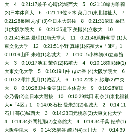
大 4 0:21:17兼子 心晴(2)城西大 5 0:21:18緒方唯莉
(3)日本体育大 6 0:21:19佐々木 菜月(1)東北福祉大 7
0:21:28長岡 あず (3)全日本大選抜 8 0:21:31依田 采巳
(1)大阪学院大 9 0:21:35道下 美槻(4)立教大 10
0:21:41田島 愛理(1)順天堂大 11 0:21:46蔦野萌香 (1)大
東文化大学 12 0:21:51小野 真緒(1)拓殖大●「3区」1
0:10:09山田 未唯(1)名城大 2 0:10:15小林朝(4)立命館
大 3 0:10:17池主 茉弥(2)拓殖大 4 0:10:18森彩純(1)
大東文化大学 5 0:10:19山中 ほの香 (4)大阪学院大 6
0:10:22澤井 風月(1)城西大 6 0:10:22木下 紗那(2)中央
大 8 0:10:26田中希実(1)日本体育大 9 0:10:28富田
奈乃香(2)全日本大選抜 10 0:10:29武田 莉奈(1)東北福祉
大●「4区」1 0:14:08石松 愛朱加(2)名城大 2 0:14:11
石川 苺(1)城西大 3 0:14:23四元桃奈(3)大東文化大学
4 0:14:34外間礼那(2)立命館大 4 0:14:34千葉 妃華(1)
大阪学院大 6 0:14:35炭谷 綺乃(4)玉川大 7 0:14:39