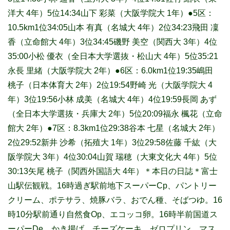
洋大 4年）5位14:34山下 彩菜（大阪学院大 1年）●5区：
10.5km1位34:05山本 有真（名城大 4年）2位34:23飛田 凜
香（立命館大 4年）3位34:45磯野 美空（関西大 3年）4位
35:00小松 優衣（全日本大学選抜・松山大 4年）5位35:21
永長 里緒（大阪学院大 2年）●6区：6.0km1位19:35嶋田
桃子（日本体育大 2年）2位19:54野崎 光（大阪学院大 4
年）3位19:56小林 成美（名城大 4年）4位19:59長岡 あず
（全日本大学選抜・兵庫大 2年）5位20:09福永 楓花（立命
館大 2年）●7区：8.3km1位29:38谷本 七星（名城大 2年）
2位29:52新井 沙希（拓殖大 1年）3位29:58佐藤 千紘（大
阪学院大 3年）4位30:04山賀 瑞穂（大東文化大 4年）5位
30:13矢尾 桃子（関西外国語大 4年）＊本日の日誌
＊富士
山駅伝観戦。16時過ぎ駅前地下スーパーCp、パントリー
クリーム、ポテサラ、焼豚バラ、おでん種、そばつゆ。16
時10分駅前通り自然食Op、エコッコ卵。16時半前国道ス
ーパーDe、かき揚げ、チーズケーキ、ゼロプリン、マス