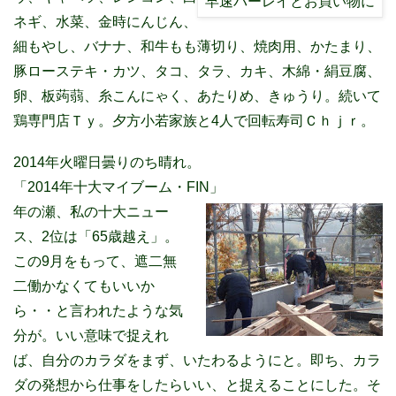
早速バーレイとお買い物に
ネギ、水菜、金時にんじん、
細もやし、バナナ、和牛もも薄切り、焼肉用、かたまり、
豚ローステキ・カツ、タコ、タラ、カキ、木綿・絹豆腐、
卵、板蒟蒻、糸こんにゃく、あたりめ、きゅうり。続いて
鶏専門店Ｔｙ。夕方小若家族と4人で回転寿司Ｃｈｊｒ。
2014年火曜日曇りのち晴れ。
「2014年十大マイブーム・FIN」
年の瀬、私の十大ニュー
ス、2位は「65歳越え」。
この9月をもって、遮二無
二働かなくてもいいか
ら・・と言われたような気
分が。いい意味で捉えれ
ば、自分のカラダをまず、いたわるようにと。即ち、カラ
ダの発想から仕事をしたらいい、と捉えることにした。そ