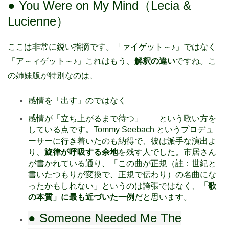
● You Were on My Mind（Lecia &
Lucienne）
ここは非常に鋭い指摘です。「ァイゲット～♪」ではなく
「ア～ィゲット～♪」これはもう、
解釈の違い
ですね。こ
の姉妹版が特別なのは、
感情を「出す」のではなく
感情が「立ち上がるまで待つ」 という歌い方を
している点です。Tommy Seebach というプロデュ
ーサーに行き着いたのも納得で、彼は派手な演出よ
り、
旋律が呼吸する余地
を残す人でした。市居さん
が書かれている通り、「この曲が正規（註：世紀と
書いたつもりが変換で、正規で伝わり）の名曲にな
ったかもしれない」というのは誇張ではなく、
「歌
の本質」に最も近づいた一例
だと思います。
● Someone Needed Me The