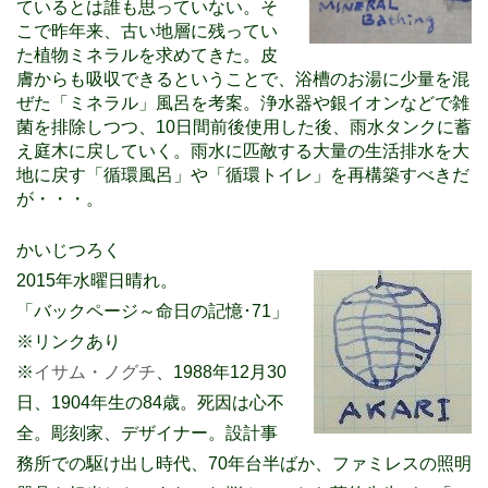
ているとは誰も思っていない。そ
こで昨年来、古い地層に残ってい
た植物ミネラルを求めてきた。皮
膚からも吸収できるということで、浴槽のお湯に少量を混
ぜた「ミネラル」風呂を考案。浄水器や銀イオンなどで雑
菌を排除しつつ、10日間前後使用した後、雨水タンクに蓄
え庭木に戻していく。雨水に匹敵する大量の生活排水を大
地に戻す「循環風呂」や「循環トイレ」を再構築すべきだ
が・・・。
かいじつろく
2015年水曜日晴れ。
「バックページ～命日の記憶･71」
※リンクあり
※
イサム・ノグチ
、1988年12月30
日、1904年生の84歳。死因は心不
全。彫刻家、デザイナー。設計事
務所での駆け出し時代、70年台半ばか、ファミレスの照明