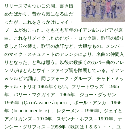
リリースでもついこの間、書き留
めたばかり。昔から気になる曲だ
ったが、これをきっかけにマイ・
ブームがおこった。そもそも前年のイアン&シルビアが原
曲。これをリメイクしたのだが・・ロック調、歌詞の繰り
返しと並べ替え、歌詞の改訂など、大胆なもの。メンバー
のマイク・スチュア－トのアレンジにより、名曲の仲間入
りとなった、と私は思う。以後の数多くのカバー曲のアレ
ンジがほとんどウイ・ファイブ調を踏襲している。イアン
＆シルビア調は、同じフォーク・グループ、チャド・ミッ
チェル・トリオ-1965年くらい。フリートウッズ – 1965
年、バリー・マクガイア – 1965年、ジョー・ダッサン –
1965年（Ça m’avance à quoi）、ポール・アンカ – 1966
年（Io ho in mente te）、レターメン – 1966年、ジェイと
アメリカンズ – 1970年、スザンナ・ホフス – 1991年、ナ
ンシー・グリフィス – 1998年（歌詞はＩ＆Ｓ）・・。ユ