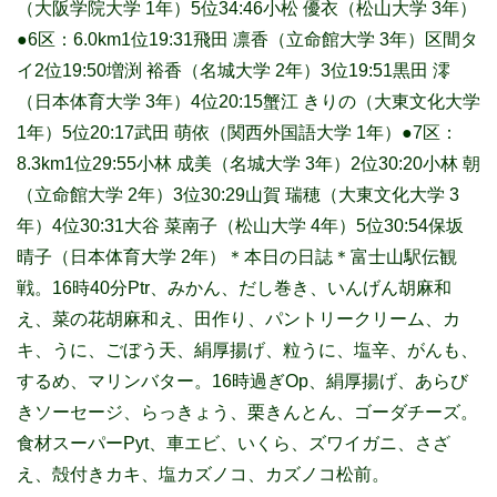
（大阪学院大学 1年）5位34:46小松 優衣（松山大学 3年）
●6区：6.0km1位19:31飛田 凛香（立命館大学 3年）区間タ
イ2位19:50増渕 裕香（名城大学 2年）3位19:51黒田 澪
（日本体育大学 3年）4位20:15蟹江 きりの（大東文化大学
1年）5位20:17武田 萌依（関西外国語大学 1年）●7区：
8.3km1位29:55小林 成美（名城大学 3年）2位30:20小林 朝
（立命館大学 2年）3位30:29山賀 瑞穂（大東文化大学 3
年）4位30:31大谷 菜南子（松山大学 4年）5位30:54保坂
晴子（日本体育大学 2年）＊本日の日誌＊富士山駅伝観
戦。16時40分Ptr、みかん、だし巻き、いんげん胡麻和
え、菜の花胡麻和え、田作り、パントリークリーム、カ
キ、うに、ごぼう天、絹厚揚げ、粒うに、塩辛、がんも、
するめ、マリンバター。16時過ぎOp、絹厚揚げ、あらび
きソーセージ、らっきょう、栗きんとん、ゴーダチーズ。
食材スーパーPyt、車エビ、いくら、ズワイガニ、さざ
え、殻付きカキ、塩カズノコ、カズノコ松前。