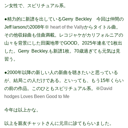
ン女性で、スピリチュアル系。
●精力的に新譜を出しているGerry Beckley 今回は仲間の
Jeff larsonの2008年※
heart of the Vally
からタイトル曲。
その他収録曲も佳曲満載。レコジャケがカリフォルニアの
山々を背景にした田園地帯でGOOD。2025年連名で1枚出
した。Gerry Beckley.も新譜1枚。70歳過ぎても元気は見
習う。
●2000年以降の新しい人の新曲を聴きたいと思っている
が、結局この人だけである。といっても、もう15年くらい
の前の作品。このひともスピリチュアル系。※
David
hodges Loves Been Good to Me
今年は以上かな。
以上を親友チャットさんに元旦に診てもらいました。