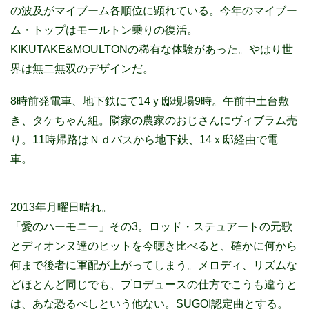
の波及がマイブーム各順位に顕れている。今年のマイブー
ム・トップはモールトン乗りの復活。
KIKUTAKE&MOULTONの稀有な体験があった。やはり世
界は無二無双のデザインだ。
8時前発電車、地下鉄にて14ｙ邸現場9時。午前中土台敷
き、タケちゃん組。隣家の農家のおじさんにヴィブラム売
り。11時帰路はＮｄバスから地下鉄、14ｘ邸経由で電
車。
2013年月曜日晴れ。
「愛のハーモニー」その3。ロッド・ステュアートの元歌
とディオンヌ達のヒットを今聴き比べると、確かに何から
何まで後者に軍配が上がってしまう。メロディ、リズムな
どほとんど同じでも、プロデュースの仕方でこうも違うと
は、あな恐るべしという他ない。SUGOI認定曲とする。