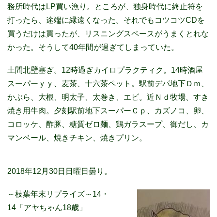
務所時代はLP買い漁り。ところが、独身時代に終止符を
打ったら、途端に縁遠くなった。それでもコツコツCDを
買うだけは買ったが、リスニングスペースがうまくとれな
かった。そうして40年間が過ぎてしまっていた。
土間北壁塞ぎ。12時過ぎカイロプラクティク。14時酒屋
スーパーｙｙ、麦茶、十六茶ペット。駅前デパ地下Ｄｍ、
かぶら、大根、明太子、太巻き、エビ。近Ｎｄ牧場、すき
焼き用牛肉。夕刻駅前地下スーパーＣｐ、カズノコ、卵、
コロッケ、酢豚、糖質ゼロ麺、鶏ガラスープ、御だし、カ
マンベール、焼きチキン、焼きプリン。
2018年12月30日日曜日曇り。
～枝葉年末リプライズ～14・
14「アヤちゃん18歳」