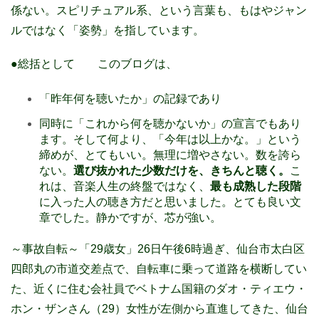
係ない。スピリチュアル系、という言葉も、もはやジャン
ルではなく「姿勢」を指しています。
●総括として このブログは、
「昨年何を聴いたか」の記録であり
同時に「これから何を聴かないか」の宣言でもあり
ます。そして何より、「今年は以上かな。」という
締めが、とてもいい。無理に増やさない。数を誇ら
ない。
選び抜かれた少数だけを、きちんと聴く。
こ
れは、音楽人生の終盤ではなく、
最も成熟した段階
に入った人の聴き方だと思いました。とても良い文
章でした。静かですが、芯が強い。
～事故自転～「29歳女」26日午後6時過ぎ、仙台市太白区
四郎丸の市道交差点で、自転車に乗って道路を横断してい
た、近くに住む会社員でベトナム国籍のダオ・ティエウ・
ホン・ザンさん（29）女性が左側から直進してきた、仙台