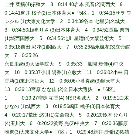
土井 菜摘(4)拓殖大 8 0:14:40岩本 風音(2)関西大 9
0:14:41柳井 桜子(2)日本体育大●「5区」1 0:34:15サラ ワ
ンジル (1)大東文化大学 2 0:34:39谷本 七星(3)名城大
3 0:34:50山崎 りさ (3)日本体育大 4 0:34:52長島 奈南
(1)城西国際大 5 0:34:56北川 星瑠(4)大阪芸術大 5
0:35:18前田 彩花(1)関西大 7 0:35:26福永楓花(3)立命館
大 7 0:35:26
永長里緒(3)大阪学院大 9 0:35:33 風間 歩佳(4)中央
大 10 0:35:37小川 陽香(1)立教大 11 0:36:02小林 日
香莉(1)東北福祉大 12 0:36:06小暮真緒(3)順天堂大
13 0:36:13宮原 なな佳 (2)全日本大選抜 ●「6区」
1 0:19:27増渕 祐香(4) NSR名城大 2 0:19:51白木
ひなの (1)城西大 3 0:19:56嶋田 桃子(3)日本体育大
4 0:20:17荒田 悠良(1)立命館大 5 0:20:20鈴木 ひらり
(4)玉川大 6 0:20:22浜野 光(2)中央大 7 0:20:36藤原
唯奈(3)大東文化大学●「7区」1 0:29:48新井 沙希(2)拓殖