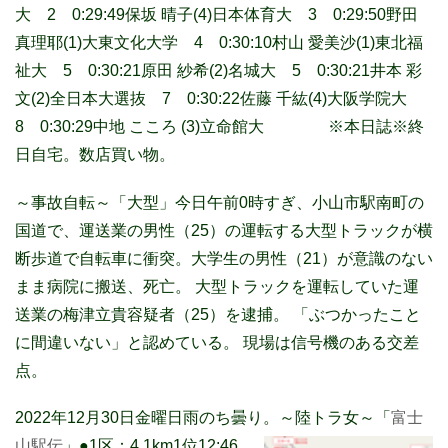
大 2 0:29:49保坂 晴子(4)日本体育大 3 0:29:50野田
真理耶(1)大東文化大学 4 0:30:10村山 愛美沙(1)東北福
祉大 5 0:30:21原田 紗希(2)名城大 5 0:30:21井本 彩
文(2)全日本大選抜 7 0:30:22佐藤 千紘(4)大阪学院大
8 0:30:29中地 こころ (3)立命館大 ※本日誌※終
日自宅。数店買い物。
～事故自転～「大型」今日午前0時すぎ、小山市駅南町の
国道で、運送業の男性（25）の運転する大型トラックが横
断歩道で自転車に衝突。大学生の男性（21）が意識のない
まま病院に搬送、死亡。 大型トラックを運転していた運
送業の梅津立貴容疑者（25）を逮捕。 「ぶつかったこと
に間違いない」と認めている。 現場は信号機のある交差
点。
2022年12月30日金曜日雨のち曇り。～陸トラ女～「
富士
山駅伝
」
●1区：4.1km1位12:46