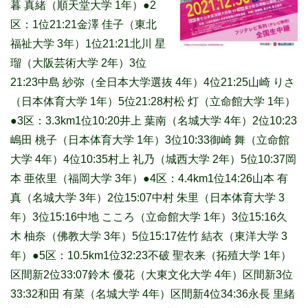
暮 真緒（順天堂大学 1年）●2
区：1位21:21金澤 佳子（東北
福祉大学 3年）1位21:21北川 星
瑠（大阪芸術大学 2年）3位
21:23中島 紗弥（全日本大学選抜 4年）4位21:25山崎 りさ
（日本体育大学 1年）5位21:28村松 灯（立命館大学 1年）
●3区：3.3km1位10:20井上 葉南（名城大学 4年）2位10:23
嶋田 桃子（日本体育大学 1年）3位10:33御崎 舞（立命館
大学 4年）4位10:35村上 礼乃（城西大学 2年）5位10:37岡
本 亜依里（福岡大学 3年）●4区：4.4km1位14:26山本 有
真（名城大学 3年）2位15:07中村 朱里（日本体育大学 3
年）3位15:16中地 こころ（立命館大学 1年）3位15:16久
木 柚奈（佛教大学 3年）5位15:17佐竹 結衣（東洋大学 3
年）●5区：10.5km1位32:23不破 聖衣来（拓殖大学 1年）
区間新2位33:07鈴木 優花（大東文化大学 4年）区間新3位
33:32和田 有菜（名城大学 4年）区間新4位34:36永長 里緒