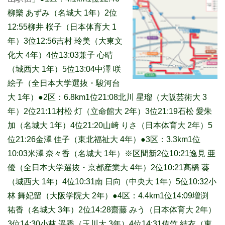
柳樂 あずみ（名城大 1年）2位
12:55柳井 桜子（日本体育大 1
年）3位12:56吉村 玲美（大東文
化大 4年）4位13:03兼子 心晴
（城西大 1年）5位13:04中澤 咲
絵子（全日本大学選抜・駿河台
大 1年）●2区：6.8km1位21:08北川 星瑠（大阪芸術大 3
年）2位21:11村松 灯（立命館大 2年）3位21:19石松 愛朱
加（名城大 1年）4位21:20山﨑 りさ（日本体育大 2年）5
位21:26金澤 佳子（東北福祉大 4年）●3区：3.3km1位
10:03米澤 奈々香（名城大 1年）※区間新2位10:21逸見 亜
優（全日本大学選抜・京都産業大 4年）2位10:21髙橋 葵
（城西大 1年）4位10:31南 日向（中央大 1年）5位10:32小
林 舞妃留（大阪学院大 2年）●4区：4.4km1位14:09増渕
祐香（名城大 3年）2位14:28齋藤 みう（日本体育大 2年）
3位14:30小林 遥香（玉川大 3年）4位14:31佐竹 結衣（東