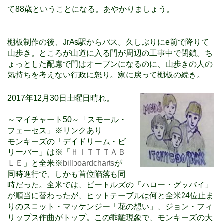
て88歳ということになる。あやかりましょう。
棚板制作の後、JrAs駅からバス。久しぶりにe前で降りて
山歩き。ところが山道に入る門が周辺の工事中で閉鎖。ち
ょっとした配慮で門はオープンになるのに、山歩きの人の
気持ちを考えない行政に怒り。家に戻って棚板の続き。
2017年12月30日土曜日晴れ。
～マイチャート50～「スモール・
フェーセス」※リンクあり
モンキーズの「デイドリーム・ビ
リーバー」は※「
ＨＩＴＴＴＡＢ
ＬＥ
」と全米※
billboardcharts
が
同時進行で、しかも首位陥落も同
時だった。全米では、ビートルズの「ハロー・グッバイ」
が順当に替わったが、ヒットテーブルは何と全米24位止ま
りのスコット・マッケンジー「花の想い」、ジョン・フィ
リップス作曲がトップ。この乖離現象で、モンキーズの大