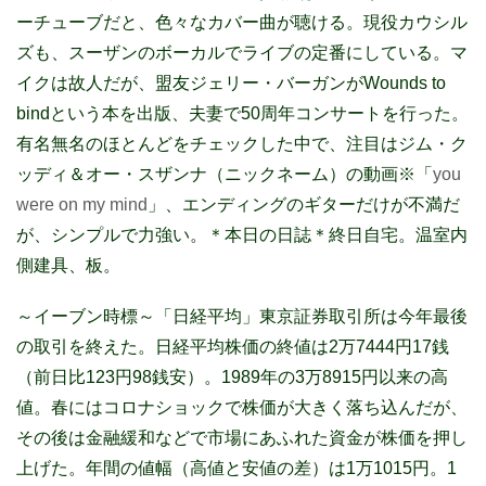
ーチューブだと、色々なカバー曲が聴ける。現役カウシル
ズも、スーザンのボーカルでライブの定番にしている。マ
イクは故人だが、盟友ジェリー・バーガンがWounds to
bindという本を出版、夫妻で50周年コンサートを行った。
有名無名のほとんどをチェックした中で、注目はジム・ク
ッディ＆オー・スザンナ（ニックネーム）の動画※「
you
were on my mind
」、エンディングのギターだけが不満だ
が、シンプルで力強い。＊本日の日誌＊終日自宅。温室内
側建具、板。
～イーブン時標～「日経平均」
東京証券取引所は今年最後
の取引を終えた。日経平均株価の終値は2万7444円17銭
（前日比123円98銭安）。1989年の3万8915円以来の高
値。春にはコロナショックで株価が大きく落ち込んだが、
その後は金融緩和などで市場にあふれた資金が株価を押し
上げた。年間の値幅（高値と安値の差）は1万1015円。1