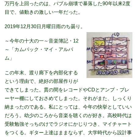
万円を上回ったのは、バブル崩壊で暴落した90年以来2度
目で、値動きの激しい一年だった。
2019年12月30日月曜日雨のち曇り。
～今年の十大の一～音楽簿記・12
～「カムバック・マイ・アルバ
ム」
この年末、渡り廊下を内部化する
という理由で、絶好の部屋作りが
できてしまった。貫の間をレコードやCDとアンプ・プレ
ーヤー棚にしておさめてしまった。それがまた、しっくり
納まったのである。私にとっては、今年の快挙としていい
だろう。幼少のころから音楽を聴くのが好き。高校時代は
受験勉強そっちのけでラジオにかじりつき、マイチャート
をつくる。ギター上達はままならず、大学時代から設計事