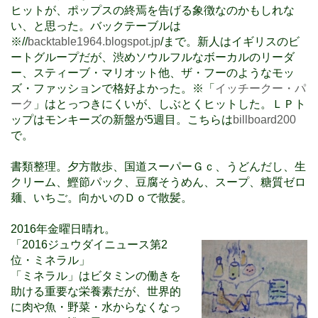
ヒットが、ポップスの終焉を告げる象徴なのかもしれな
い、と思った。バックテーブルは
※//
backtable1964.blogspot.jp
/まで。新人はイギリスのビ
ートグループだが、渋めソウルフルなボーカルのリーダ
ー、スティーブ・マリオット他、ザ・フーのようなモッ
ズ・ファッションで格好よかった。※「
イッチークー・パ
ーク
」はとっつきにくいが、しぶとくヒットした。ＬＰト
ップはモンキーズの新盤が5週目。こちらは
billboard200
で。
書類整理。夕方散歩、国道スーパーＧｃ、うどんだし、生
クリーム、鰹節パック、豆腐そうめん、スープ、糖質ゼロ
麺、いちご。向かいのＤｏで散髪。
2016年金曜日晴れ。
「2016ジュウダイニュース第2
位・ミネラル」
「ミネラル」はビタミンの働きを
助ける重要な栄養素だが、世界的
に肉や魚・野菜・水からなくなっ