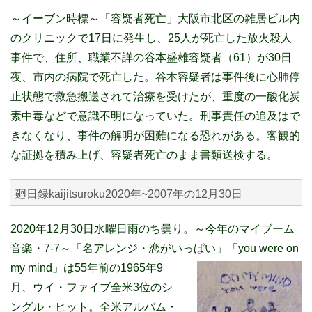
～イーブン時標～「容疑者死亡」
大阪市北区の雑居ビル内
のクリニックで17日に発生し、25人が死亡した放火殺人
事件で、住所、職業不詳の谷本盛雄容疑者（61）が30日
夜、市内の病院で死亡した。谷本容疑者は事件後に心肺停
止状態で救急搬送されて治療を受けたが、重度の一酸化炭
素中毒などで意識不明になっていた。
刑事責任の追及はで
きなくなり、事件の解明が困難になる恐れがある。客観的
な証拠を積み上げ、容疑者死亡のまま書類送検する。
廻日録kaijitsuroku2020年~2007年の12月30日
2020年12月30日水曜日雨のち曇り。～今年のマイブーム
音楽・7-7～「名アレンジ・恋がいっぱい」
「you were on
my mind」は55年前の1965年9
月、ウイ・ファイブ全米3位のシ
ングル・ヒット。全米アルバム・