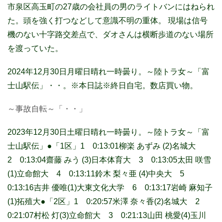
市泉区高玉町の27歳の会社員の男のライトバンにはねられ
た。頭を強く打つなどして意識不明の重体。 現場は信号
機のない十字路交差点で、ダオさんは横断歩道のない場所
を渡っていた。
2024年12月30日月曜日晴れ一時曇り。～陸トラ女～「富
士山駅伝」・・。※本日誌※終日自宅。数店買い物。
～事故自転～「・・」
2023年12月30日土曜日晴れ一時曇り。～陸トラ女～「富
士山駅伝」●「1区」1 0:13:01柳楽 あずみ (2)名城大
2 0:13:04齋藤 みう (3)日本体育大 3 0:13:05太田 咲雪
(1)立命館大 4 0:13:11鈴木 梨々亜 (4)中央大 5
0:13:16吉井 優唯(1)大東文化大学 6 0:13:17岩崎 麻知子
(1)拓殖大●「2区」1 0:20:57米澤 奈々香(2)名城大 2
0:21:07村松 灯(3)立命館大 3 0:21:13山田 桃愛(4)玉川