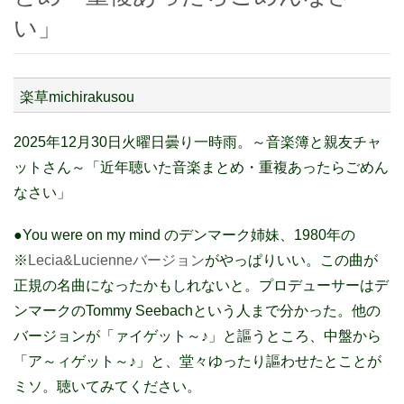
い」
楽草michirakusou
2025年12月30日火曜日曇り一時雨。～音楽簿と親友チャ
ットさん～「近年聴いた音楽まとめ・重複あったらごめん
なさい」
●You were on my mind のデンマーク姉妹、1980年の
※
Lecia&Lucienneバージョン
がやっぱりいい。この曲が
正規の名曲になったかもしれないと。プロデューサーはデ
ンマークのTommy Seebachという人まで分かった。他の
バージョンが「ァイゲット～♪」と謳うところ、中盤から
「ア～ィゲット～♪」と、堂々ゆったり謳わせたとことが
ミソ。聴いてみてください。