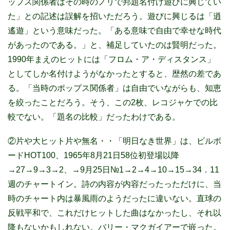
ップス関係者はその時のノリで邦題名付け遊びに興じてい
た」との記述は誤解を招いただろう。遊びに興じるは「逍
遙遊」という意味だった。「ある意味で自由で幸せな時代
があったのである。」と、補足していたのは賢明だった。
1990年まえのヒットには「フロム・ア・ディスタンス」
としてしか名付けようがなかったとすると、歴然の差であ
る。「当時のポップス関係者」は自由でいながらも、知恵
を絞ったことだろう。そう、この2枚、レコジャケでの比
較でない。「題名の比較」だったわけである。
②片や大ヒット片や無名・・「明日なき世界」は、ビルボ
ードHOT100、1965年8月21日58位初登場以降
→27→9→3→2、→9月25日№1→2→4→10→15→34．11
週のチャートイン。詩の内容が内容だったっただけに、当
時のチャート内は暴風雨のようだったに違いない。直球の
反戦平和で、これだけヒットした曲はなかったし、それ以
降もないかもしれない。バリー・マクガイアーで嵌った。