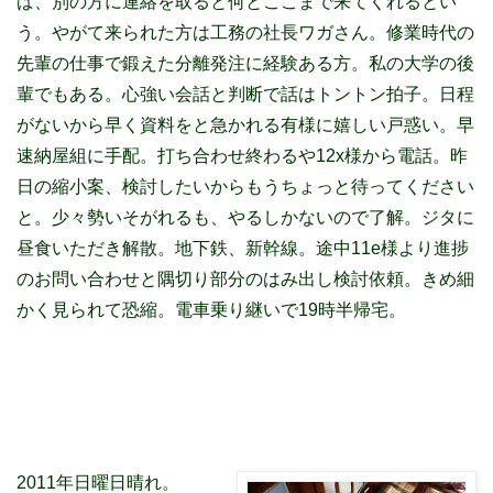
ば、別の方に連絡を取ると何とここまで来てくれるとい
う。やがて来られた方は工務の社長ワガさん。修業時代の
先輩の仕事で鍛えた分離発注に経験ある方。私の大学の後
輩でもある。心強い会話と判断で話はトントン拍子。日程
がないから早く資料をと急かれる有様に嬉しい戸惑い。早
速納屋組に手配。打ち合わせ終わるや12x様から電話。昨
日の縮小案、検討したいからもうちょっと待ってください
と。少々勢いそがれるも、やるしかないので了解。ジタに
昼食いただき解散。地下鉄、新幹線。途中11e様より進捗
のお問い合わせと隅切り部分のはみ出し検討依頼。きめ細
かく見られて恐縮。電車乗り継いで19時半帰宅。
2011年日曜日晴れ。