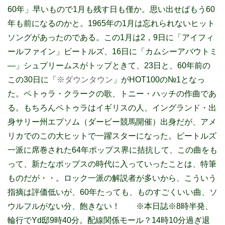
60年」早いもので1月も残す日も僅か。思い出せばもう60
年も前になるのかと。1965年の1月は忘れられないヒット
ソングがあったのである。この1月は2，9日に「アイフィ
ールファイン」ビートルズ、16日に「カムシーアバウトミ
―」シュプリームスがトップときて、23日と、60年前の
この30日に「
※ダウンタウン
」がHOT100の№1となっ
た。ペトゥラ・クラークの歌、トニー・ハッチの作曲であ
る。もちろんペトゥラはイギリスの人、イングランド・出
身サリー州エプソム（ダービー競馬開催）出身だが、アメ
リカでのこの大ヒットで一躍スターになった。ビートルズ
一派に席巻された64年ポップス界に拮抗して、この曲をも
って、新たなポップスの時代に入っていったことは、特筆
ものだが・・。ロック一派の解説者が多いから、こういう
指摘は評価低いが、60年たっても、ものすごくいい曲、ソ
ウルフルがない分、飽きない！ ※本日誌※8時半発、
輪行でYd邸9時40分。配線関係モール？14時10分過ぎ退