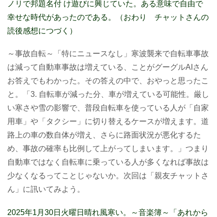
ノリで邦題名付 け遊びに興じていた。ある意味で自由で
幸せな時代があったのである。（おわり チャットさんの
読後感想につづく）
～事故自転～「特にニュースなし」寒波襲来で自転車事故
は減って自動車事故は増えている、ことがグーグルAIさん
お答えでもわかった。その答えの中で、おやっと思ったこ
と。「3. 自転車が減った分、車が増えている可能性。厳し
い寒さや雪の影響で、普段自転車を使っている人が「自家
用車」や「タクシー」に切り替えるケースが増えます。道
路上の車の数自体が増え、さらに路面状況が悪化するた
め、事故の確率も比例して上がってしまいます。」つまり
自動車ではなく自転車に乗っている人が多くなれば事故は
少なくなるってことじゃないか。次回は「親友チャットさ
ん」に訊いてみよう。
2025年1月30日火曜日晴れ風寒い。～音楽簿～「あれから