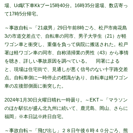
場、Ud駅下車Kkプー15時40分。16時35分退場、数店寄っ
て17時5分帰宅。
～事故自転～「21歳男」29日午前8時ごろ、松戸市南花島
3の市道交差点で、自転車の同市、男子大学生（21）が軽
ワゴン車と衝突し、重傷を負って病院に搬送された。松戸
署は軽ワゴン車の同市、自称清掃業の男性（43）から事情
を聴き、詳しい事故原因を調べている。 同署による
と、現場は住宅街で、見通しが悪く信号のない十字路交差
点。自転車側に一時停止の標識があり、自転車は軽ワゴン
車の左後部側面に衝突した。
2024年1月30日火曜日晴れ一時曇り。～EKT～「マラソン
のほか駅伝が盛ん北九州に続いて、鹿児島、岡山、さらに
福岡」※本日誌※終日自宅。
～事故自転～
「飛び出し」２８日午後６時４０分ごろ、熊