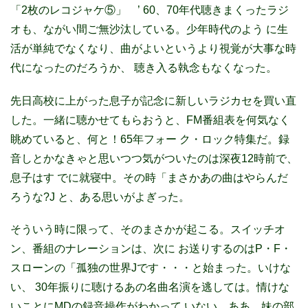
「2枚のレコジャケ⑤」 ’ 60、70年代聴きまくったラジ
オも、ながい間ご無沙汰している。少年時代のよう に生
活が単純でなくなり、曲がよいというより視覚が大事な時
代になったのだろうか、 聴き入る執念もなくなった。
先日高校に上がった息子が記念に新しいラジカセを買い直
した。一緒に聴かせてもらおうと、FM番組表を何気なく
眺めていると、何と！65年フォー ク・ロック特集だ。録
音しとかなきゃと思いつつ気がついたのは深夜12時前で、
息子はす でに就寝中。その時「まさかあの曲はやらんだ
ろうな?J と、ある思いがよぎった。
そういう時に限って、そのまさかが起こる。スイッチオ
ン、番組のナレーションは、次に お送りするのはP・F・
スローンの「孤独の世界Jです・・・と始まった。いけな
い、 30年振りに聴けるあの名曲名演を逃しては。情けな
いことにMDの録音操作がわかって いない。ああ、妹の部