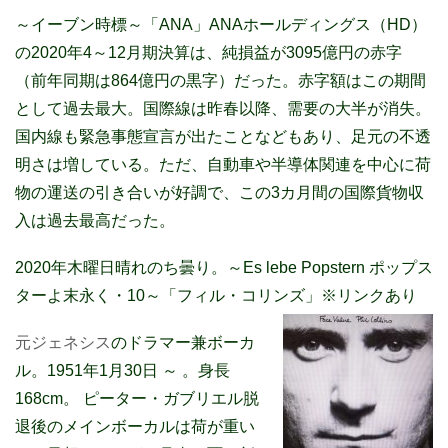
～イーブン時標～「ANA」
ANAホールディングス（HD）
の2020年4～12月期決算は、純損益が3095億円の赤字
（前年同期は864億円の黒字）だった。赤字額はこの期間
として過去最大。国際線は昨春以降、需要の大半が消失。
国内線も緊急事態宣言が出たことなどもあり、足元の不透
明さは増している。ただ、自動車や半導体関連を中心に荷
物の運送の引き合いが好調で、この3カ月間の国際貨物収
入は過去最高だった。
2020年木曜日晴れのち曇り。～Es lebe Popstern ポップス
ターよ末永く・10～「フィル・コリンズ」※リンクあり
元ジェネシス
のドラマー兼ボーカ
ル。1951年1月30日 ～ 。身長
168cm
。 ピーター・ガブリエル脱
退後のメインボーカルは荷が重い