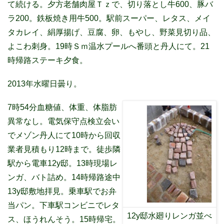
て続ける。夕方老舗肉屋Ｔｚで、切り落とし牛
600
、豚バ
ラ
200
。鉄板焼き用牛
500
。駅前スーパー、レタス、メイ
タカレイ、絹厚揚げ、豆腐、卵、もやし、野菜見切り品、
よこわ刺身。
19
時Ｓｍ温水プールへ番頭と丹人にて。
21
時帰路ステーキ夕食。
2013年水曜日曇り。
7時54分血糖値、体重、体脂肪
異常なし。電気保守点検立会い
でメゾン丹人にて10時から回収
業者見積もり12時まで。徒歩隣
駅から電車12y邸。13時現場レ
ンガ、バト詰め。14時帰路途中
13y邸敷地拝見。乗車駅でお弁
当パン。下車駅コンビニでレタ
12y邸水廻りレンガ並べ
ス、ほうれんそう。15時帰宅。