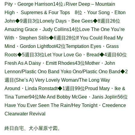
Pity・George Harrison14位↓River Deep – Mountain
High・ Supremes & Four Tops 8位・Your Song・Elton
John◆9週目3位Lonely Days・Bee Gees◆8週目26位
Amazing Grace・Judy Collins14位Love The One You’re
With・Stephen Stills◆6週目28位If You Could Read My
Mind・Gordon Lightfoot42位Temptation Eyes・Grass
Roots◆5週目33位Let Your Love Go・Bread◆4週目60位
Fresh As A Daisy・Emitt Rhodes43位Mother・John
Lennon/Plastic Ono Band Yoko Ono/Plastic Ono Band◆2
週目(She’s A) Very Lovely Woman/The Long Way
Around・Linda Ronstadt◆1週目99位Proud Mary・Ike &
Tina Turner94位Me And Bobby McGee・Janis Joplin56位
Have You Ever Seen The Rain/Hey Tonight・Creedence
Clearwater Revival
終日自宅、犬小屋原寸図。