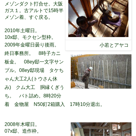
メゾンダクト打合せ。大阪
ガス１。古アルトで15時半
メゾン着、すぐ戻る。
2010年土曜日。
10x邸、モクセン型枠。
2009年金曜日曇り後雨。
小若とアヤコ
終日事務所。 8時子カニ
板金。 08ey邸一文字サン
プル。08ey邸現場 タケち
ゃん大工2人(トウさん休
み) クム大工 胴縁くぎう
ち。 バト詰め。8時20分
着 金物屋 N50釘2箱購入 17時10分退出。
2008年木曜日。
07x邸、造作枠。