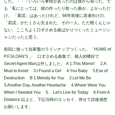
した。・・・いろいろ事情があったのは後から知った。で
も「私にとっては、彼の作ったり歌った曲が、よかっただ
け。 「童謡」はあったけれど、66年前後に若者向けの、
「若謡」がたくさん生まれた、その一人。ただ聴くんじゃ
ない、こころよく口ずさめる曲ばかりつくったミュージシ
ャンだったと思う。
前回に倣って自家盤のラインナップつくった。「HUMS of
P.F.SLOAN’S 」 口ずさめる曲集で、個人的嗜好で
Secret Agent Manは外しました。 A 1.This Mornin’ 2.A
Must to Avoid 3.I Found a Girl 4.You Baby 5.Eve of
Destruction B 1.Melody for You 2.Let Me Be
3.Another Day, Another Heartache 4.Where Were You
When I Needed You 5. Let’s Live for Today 6.From A
Distance 以上と、下記当時のエッセイ、併せて読後感想
お願いします。