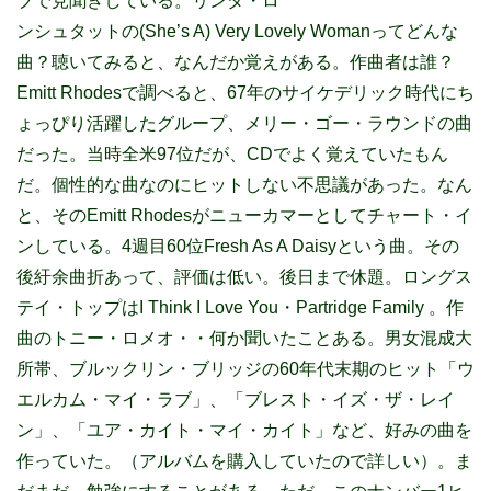
ブで見聞きしている。リンダ・ロ
ンシュタットの(She’s A) Very Lovely Womanってどんな
曲？聴いてみると、なんだか覚えがある。作曲者は誰？
Emitt Rhodesで調べると、67年のサイケデリック時代にち
ょっぴり活躍したグループ、メリー・ゴー・ラウンドの曲
だった。当時全米97位だが、CDでよく覚えていたもん
だ。個性的な曲なのにヒットしない不思議があった。なん
と、そのEmitt Rhodesがニューカマーとしてチャート・イ
ンしている。4週目60位Fresh As A Daisyという曲。その
後紆余曲折あって、評価は低い。後日まで休題。ロングス
テイ・トップはI Think I Love You・Partridge Family 。作
曲のトニー・ロメオ・・何か聞いたことある。男女混成大
所帯、ブルックリン・ブリッジの60年代末期のヒット「ウ
エルカム・マイ・ラブ」、「ブレスト・イズ・ザ・レイ
ン」、「ユア・カイト・マイ・カイト」など、好みの曲を
作っていた。（アルバムを購入していたので詳しい）。ま