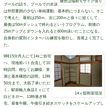
腰壁は端材モザイク張り
プールの話５。プールでの水泳
は外部要因の少ない単純運動。基本的につまらない。そこ
で考えた。最初は250ｍ、次に200ｍと徐々に短くして、
最後は50mダッシュで終わるというプログラム。前後の
25mアップとダウンを入れると800m泳いだことになる。
自身初の変則インターバル練習を敢行し、首尾よく完了し
た。
9
時
15
分丹人にて
14x
ご自宅
へ、現地前バト合流して
10
時訪問。程なくお嬢様。実
測と基本構想の説明。
12
時
50
分まで。大筋了承いただ
く。駅前輸入食品Ｅｃにて
14ｘ邸和室現況
白ビネガー。
13
時過ぎ帰
宅。昼食午睡。午後引き続きスケッチをスケールアップし