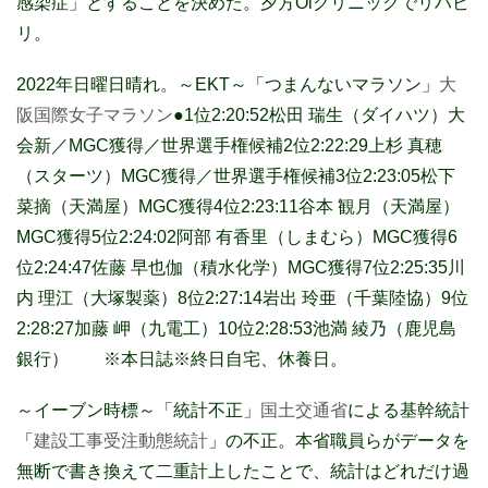
感染症」とすることを決めた。夕方Oiクリニックでリハビ
リ。
2022年日曜日晴れ。～EKT～「つまんないマラソン」
大
阪国際女子マラソン
●1位2:20:52松田 瑞生（ダイハツ）大
会新／MGC獲得／世界選手権候補2位2:22:29上杉 真穂
（スターツ）MGC獲得／世界選手権候補3位2:23:05松下
菜摘（天満屋）MGC獲得4位2:23:11谷本 観月（天満屋）
MGC獲得5位2:24:02阿部 有香里（しまむら）MGC獲得6
位2:24:47佐藤 早也伽（積水化学）MGC獲得7位2:25:35川
内 理江（大塚製薬）8位2:27:14岩出 玲亜（千葉陸協）9位
2:28:27加藤 岬（九電工）10位2:28:53池満 綾乃（鹿児島
銀行） ※本日誌※終日自宅、
休養日。
～イーブン時標～「統計不正」
国土交通省
による基幹統計
「
建設工事受注動態統計
」の不正。本省職員らがデータを
無断で書き換えて二重計上したことで、統計はどれだけ過