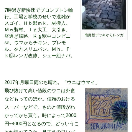
7時過ぎ新快速でブロンプトン輪
行。工場と学校のせいで混雑が
スゴイ。Ｈｂ邸ｍｋ。材搬入、
Ｍｗ製材。Ｉｇ大工、大引き。
南庭板デッキからレンガ
昼過ぎ帰路、Ｋｇ駅中コンビニ
se、ウマからチキン、プレモ
ル。夕方スリムパン、Ｍｈ。Ｆ
ｋ邸レンガ改修、シュー組ナバ。
2017年月曜日雨のち晴れ。「ウニはウマイ」
飛び抜けて高い値段のウニは外食
などもってのほか。信頼のおける
スーパーなどで、ものと値段がわ
かってから買う。時によって2000
円~4000円となるので、どういうこ
とか調べてみた。見栄えの良いバ