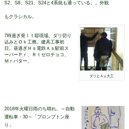
S2、S8、S21、S24と4系統も通っている。。外観
もクラシカル。
7時過ぎ発Ｉｔ邸現場。ダリ切り
込みとＯｋ工務。建具工事初
日。昼過ぎＨｓ電鉄Ａｓ駅前ス
ーパーＰｒ、Ｒｔゼロチョコ、
Ｍｒバター。
ダリとＡｙ大工
2018年火曜日雨のち晴れ。～自動
運転車・30～「ブロンプトン座
り」