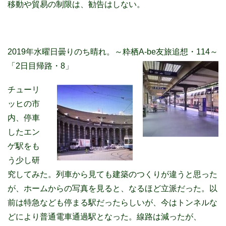
移動や貿易の制限は、勧告はしない。
2019年水曜日曇りのち晴れ。～粋栖A-be友旅追想・114～
「2日目帰路・8」
チューリ
ッヒの市
内、停車
したエン
ゲ駅をも
う少し研
究してみた。列車から見ても建築のつくりが違うと思った
が、ホームからの写真を見ると、なるほど立派だった。以
前は特急なども停まる駅だったらしいが、今はトンネルな
どにより普通電車通過駅となった。線路は減ったが、