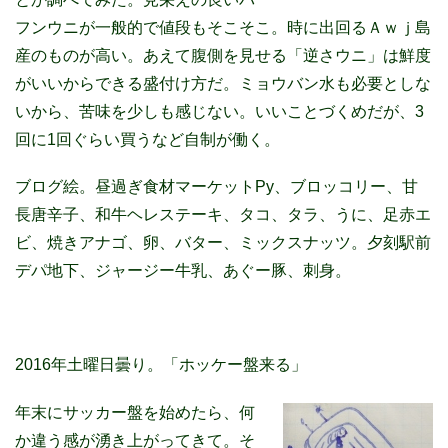
フンウニが一般的で値段もそこそこ。時に出回るＡｗｊ島
産のものが高い。あえて腹側を見せる「逆さウニ」は鮮度
がいいからできる盛付け方だ。ミョウバン水も必要としな
いから、苦味を少しも感じない。いいことづくめだが、3
回に1回ぐらい買うなど自制が働く。
ブログ絵。昼過ぎ食材マーケットPy、ブロッコリー、甘
長唐辛子、和牛ヘレステーキ、タコ、タラ、うに、足赤エ
ビ、焼きアナゴ、卵、バター、ミックスナッツ。夕刻駅前
デパ地下、ジャージー牛乳、あぐー豚、刺身。
2016年土曜日曇り。「ホッケー盤来る」
年末にサッカー盤を始めたら、何
か違う感が湧き上がってきて。そ