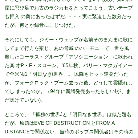
屋に忍び足でお古のラジカセをとってこよう、古いテープ
も押入 の奥にあったはずだ. ・・・実に緊迫した数分だっ
たが、何とか録音にこじつけた。
それにしても、ジミー・ウェッブが名前そのまんまに歌に
してまで行方を案じ、あの脅威 のハーモニーで一世を風
靡したコーラス・グループ「アソシエーション」に歌われ
た楽 才P・F・スローン。’65年秋、パリー・マクガイアー
で全米№1「明日なきt世界」。 以降もヒット連発だった
が、フォークロック・ブーム去った後、どうして雲隠れし
てし まったのか。（94年に新譜発売あったらしい!が、ま
だ聴けていない)。
ところで、 「孤独の世界Jと「明日なき世界」は似た題名
だが、原題はEVE OF DESTRUCTION とFROM A
DISTANCEで関係ない。当時のポップス関係者はその時の