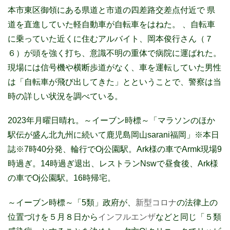
本市東区御領にある県道と市道の四差路交差点付近で 県
道を直進していた軽自動車が自転車をはねた。 、自転車
に乗っていた近くに住むアルバイト、岡本俊行さん（７
６）が頭を強く打ち、意識不明の重体で病院に運ばれた。
現場には信号機や横断歩道がなく、車を運転していた男性
は「自転車が飛び出してきた」とということで、警察は当
時の詳しい状況を調べている。
2023年月曜日晴れ。～イーブン時標～「マラソンのほか
駅伝が盛ん北九州に続いて鹿児島岡山sarani福岡」※本日
誌※7時40分発、輪行でOj公園駅。Ark様の車でArmk現場9
時過ぎ。14時過ぎ退出、レストランNswで昼食後、Ark様
の車でOj公園駅。16時帰宅。
～イーブン時標～「5類」政府が、
新型コロナ
の法律上の
位置づけを５月８日から
インフルエンザ
などと同じ「５類