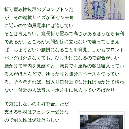
折り畳み性抜群のブロンプトンだ
が、その縦横サイズが50センチ角
に近いので満員電車には適してい
るとは言えない。縦長折り畳みで高さがあるほうなら有利
であるが。ところが人間が傍に立たないで座ってしまえ
ば、ちょうどいい腰掛になることを発見。しかもフロント
バッグは外さなくても、ひじ掛けになるので都合がいい。
腰かけて車内を見廻すと、満員でも座席の客は寝入ってい
る人がほとんどで、ゆったりと随分スペースを使ってい
る。そう考えれば、出入り口付近でなければ腰かけて構わ
ない。付近の人は皆スマホ片手に見入っているばかり
で気にしないのも好都合。ただ
支える部材はフェンダー受けな
ので耐久性は保証外らしい。