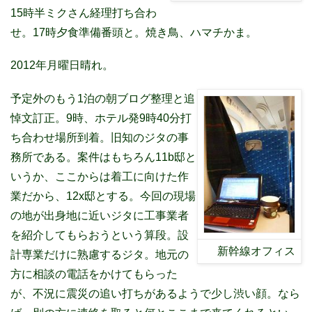
15時半ミクさん経理打ち合わ
せ。17時夕食準備番頭と。焼き鳥、ハマチかま。
2012年月曜日晴れ。
予定外のもう1泊の朝ブログ整理と追
悼文訂正。9時、ホテル発9時40分打
ち合わせ場所到着。旧知のジタの事
務所である。案件はもちろん11b邸と
いうか、ここからは着工に向けた作
業だから、12x邸とする。今回の現場
の地が出身地に近いジタに工事業者
を紹介してもらおうという算段。設
新幹線オフィス
計専業だけに熟慮するジタ。地元の
方に相談の電話をかけてもらった
が、不況に震災の追い打ちがあるようで少し渋い顔。なら