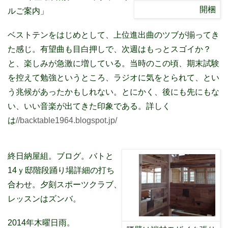
開梱
ルご案内」
ベストテンをはじめとして、上位進出曲のツブが揃ってき
た感じ。有望曲も目白押しで、次週はもっとスゴイか？
と、楽しみが急激に増している。当時のこの頃、期末試験
を控えて勉強というところ、ラジオに気をとられて、とい
う兆候があったかもしれない。とにかく、後にも先にもな
い、いい音楽が出てきた印象である。詳しく
は
//backtable1964.blogspot.jp/
終日納屋組。ブログ。バトと
14ｙ邸階段踊り場詳細の打ち
合わせ。夕刻スポーツクラブ、
レッスンはズンバ。
2014年木曜日雨。