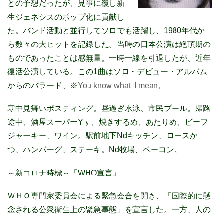
との予想だったが、見事に覆し新
生ジェネシスのポップ化に貢献し
た。バンド活動と並行してソロでも活躍し、1980年代か
ら数々の大ヒットを記録した。当時の日本公演は絶頂期の
ものであったことは感無量。一時一線を引退したが、近年
復活公演している。この1曲はソロ・デビュー・アルバム
からのバラード、※
You know what I mean。
寒中見舞いポスティング。昼過ぎ水泳、市民プール。帰路
途中、酒屋スーパーYｙ、焼きするめ、あたりめ、ビーフ
ジャーキー、ワイン。駅前地下Ndキッチン、ロースか
つ、ハンバーグ、ステーキ。Nd牧場、ベーコン。
～新コロナ時標～「WHO宣言」
ＷＨＯ専門家委員会による緊急会合を開き、「国際的に懸
念される公衆衛生上の緊急事態」を宣言した。一方、人の