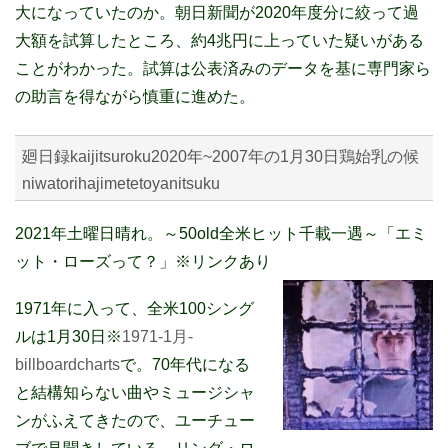
大になっていたのか。朝日新聞が2020年度分に絞って過
大額を試算したところ、約4兆円に上っていた疑いがある
ことがわかった。試算は公表済みのデータを基に専門家ら
の助言を得ながら慎重に進めた。
廻日録kaijitsuroku2020年~2007年の1月30日鶏始乳の候
niwatorihajimetetoyanitsuku
2021年土曜日晴れ。～50old全米ヒット千載一遇～「エミ
ット・ローズって？」※リンクあり
1971年に入って、全米100シング
ルは1月30日※
1971-1月-
billboardcharts
で。70年代になる
と結構知らない曲やミュージシャ
ンがふえてきたので、ユーチュー