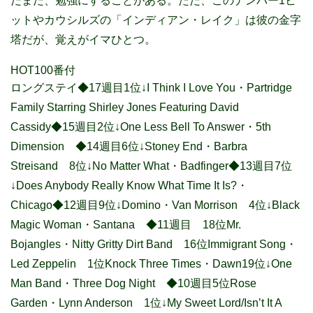
だまだ、勉強にすることがある。ただ、このナンバー1ヒ
ットやカウシルズの「インディアン・レイク」は彼の金字
塔だが、覚えがイマひとつ。
HOT100番付
ロングステイ◆17週目1位↓I Think I Love You・Partridge
Family Starring Shirley Jones Featuring David
Cassidy◆15週目2位↓One Less Bell To Answer・5th
Dimension ◆14週目6位↓Stoney End・Barbra
Streisand 8位↓No Matter What・Badfinger◆13週目7位
↓Does Anybody Really Know What Time It Is?・
Chicago◆12週目9位↓Domino・Van Morrison 4位↓Black
Magic Woman・Santana ◆11週目 18位Mr.
Bojangles・Nitty Gritty Dirt Band 16位Immigrant Song・
Led Zeppelin 1位Knock Three Times・Dawn19位↓One
Man Band・Three Dog Night ◆10週目5位Rose
Garden・Lynn Anderson 1位↓My Sweet Lord/Isn’t It A