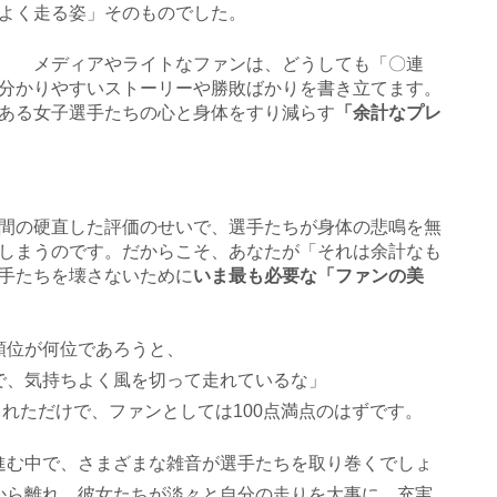
よく走る姿」そのものでした。
イズ
メディアやライトなファンは、どうしても「〇連
分かりやすいストーリーや勝敗ばかりを書き立てます。
ある女子選手たちの心と身体をすり減らす
「余計なプレ
間の硬直した評価のせいで、選手たちが身体の悲鳴を無
しまうのです。だからこそ、あなたが「それは余計なも
手たちを壊さないために
いま最も必要な「ファンの美
順位が何位であろうと、
で、気持ちよく風を切って走れているな」
られただけで、ファンとしては100点満点のはずです。
進む中で、さまざまな雑音が選手たちを取り巻くでしょ
から離れ、彼女たちが淡々と自分の走りを大事に、充実