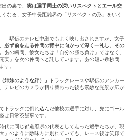
演出の裏で、
実は選手同士の深いリスペクトとエール交
しくなる、女子中長距離界の「リスペクトの形」をいく
り」
駅伝のテレビ中継でもよく映し出されますが、女子
、
必ず前を走る仲間の背中に向かって深く一礼し、その
。あの瞬間、彼女たちは「自分の勝ち負け」ではなく、
充実」を次の仲間へと託しています。あの短い数秒間
ます。
（姉妹のような絆）」
トラックレースや駅伝のアンカー
、テレビのカメラが切り替わった後も素敵な光景が広が
てトラックに倒れ込んだ他校の選手に対し、先にゴール
姿は日常茶飯事です。
時代に同じ都道府県の代表として走った選手たちが、現
大」のように敵味方に別れていても、レース後は笑顔で