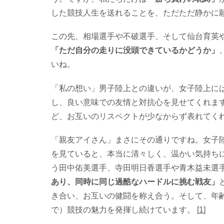
した競技人生を送れることを、ただただ静かに
この先、相場選手や不破選手、そして仙台育英
「ただ自分の走りに没頭できているかどうか」
いね。
「私の想い」男子陸上との違いが、女子陸上には
し、良い意味での友情と対抗心を見せてくれま
ど、お互いのリスペクトが少なからず表れてく
「親友アイさん」まさにその通りですね。女子陸上
を見ていると、本当に清々しく、温かい気持ち
う田中佑美選手、寺田明日香選手や青木益未選
あり、同時に同じ過酷なハードルに挑む戦友」
き合い、お互いの健闘を称え合う。そして、年
で）競技の魅力を発揮し続けています。 [
1
]