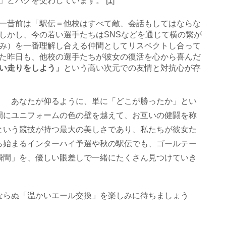
とハグを交わしています。 [
1
]
一昔前は「駅伝＝他校はすべて敵、会話もしてはならな
しかし、今の若い選手たちはSNSなどを通じて横の繋が
み）を一番理解し合える仲間としてリスペクトし合って
た昨日も、他校の選手たちが彼女の復活を心から喜んだ
い走りをしよう」
という高い次元での友情と対抗心が存
ある
あなたが仰るように、単に「どこが勝ったか」とい
間にユニフォームの色の壁を越えて、お互いの健闘を称
という競技が持つ最大の美しさであり、私たちが彼女た
ら始まるインターハイ予選や秋の駅伝でも、ゴールテー
瞬間」を、優しい眼差しで一緒にたくさん見つけていき
ならぬ「温かいエール交換」を楽しみに待ちましょう