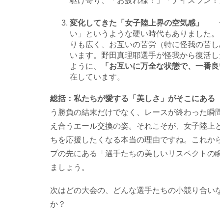
駆け寄り、「お疲れ様！」「ナイスラン！」
変化してきた「女子陸上界の空気感」
い」というような硬い時代もありました。
りも広く、お互いの苦労（特に怪我の苦し
います。野田真理耶選手が怪我から復活し
ように、
「お互いに万全な状態で、一番良
在しています。
総括：私たちが愛する「美しさ」がそこに
う勝負の結末だけでなく、レースが終わった瞬
え合うエール交換の姿。それこそが、女子陸上
ちを応援したくなる本当の理由ですね。これか
プの先にある「選手たちの美しいリスペクトの
ましょう。
次はどの大会の、どんな選手たちの小競り合い
か？