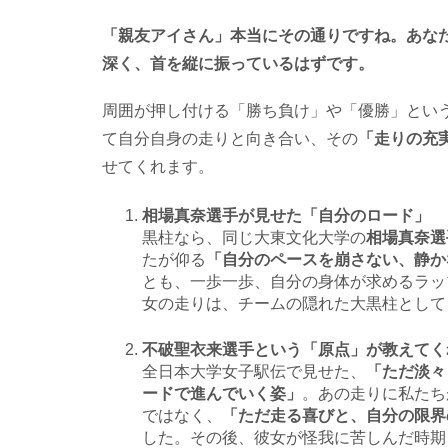
「親友アイさん」本当にその通りですね。あな
深く、首を縦に振っているはずです。
周囲が押し付ける「勝ち負け」や「優勝」とい
て自分自身の走りと向き合い、その
「走りの充
せてくれます。
相場真奈選手が見せた「自分のロード
黒柱なら、同じ大東文化大学の
相場真奈選
たが仰る
「自分のペースを崩さない、静か
とも、一歩一歩、自分の身体が求めるラッ
女の走りは、チームの隠れた大黒柱として
不破聖衣来選手という「原点」が教え
全日本大学女子駅伝で見せた、
「ただ淡々
ードで進んでいく姿」
。あの走りに私たち
ではなく、
「ただ走る喜びと、自分の限界
した。その後、彼女が怪我に苦しんだ時期