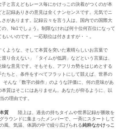
女子と言えどもレース毎にかけっこの決着がつくのが本
どと記録ありきの意見は全くナンセンスです。元気でニ
しさがあります。記録云々を言う人は、国内での国際大
ての、№1でしょう。制限なければ何十位何百位になって
てもいいのです。一応順位は付きますが・・。
すくような、そして本質を突いた素晴らしいお言葉で
と渡り合えない」「タイムが低調」などという言葉は、
乾燥な意見です。そもそも、アフリカ勢をはじめとする
手たちと、条件をすべてフラットにして競えば、世界の
3]。そんな「数字の操作」のような評価に、何の意味があ
の本質はそこにはありません。あなたが仰るように、以
本当の理由です。
」が本質
陸上は、過去の持ちタイムや世界記録が勝敗を
グラウンドに集まったメンバーで、一斉にスタートして
の風、気温、体調の中で繰り広げられる
純粋なかけっこ