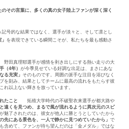
たのその言葉に、多くの真の女子陸上ファンが深く深く
う記号的な結果ではなく、選手が淡々と、そして凛とし
実」
を表現できている瞬間こそが、私たちを最も感動さ
」
野田真理耶選手が感情を剥き出しにする熱い走りの大
手（
4
年）
が今季見せている好調な出足は、まさにあな
なる充実」
そのものです。周囲の派手な注目を浴びなく
プを刻み、結果としてチームに最高の流れをもたらす彼
これ以上ない輝きを放っています。
てくれたこと
拓殖大学時代の不破聖衣来選手が都大路や
と遠くを見つめ、まるで風が流れるように異次元のスピ
が魅了されたのは、彼女が他人に勝とうとしていたから
の先にある景色を、一人で静かに見つめていたから」
で
も含めて、ファンが待ち望んだのは「金メダル」ではな