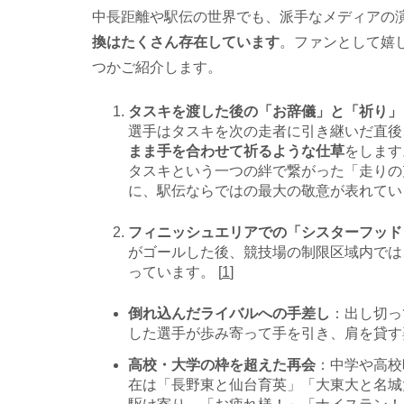
中長距離や駅伝の世界でも、派手なメディアの
換はたくさん存在しています
。ファンとして嬉
つかご紹介します。
タスキを渡した後の「お辞儀」と「祈
選手はタスキを次の走者に引き継いだ直後
まま手を合わせて祈るような仕草
をします
タスキという一つの絆で繋がった「走りの
に、駅伝ならではの最大の敬意が表れてい
フィニッシュエリアでの「シスターフッド
がゴールした後、競技場の制限区域内では
っています。 [
1
]
倒れ込んだライバルへの手差し
：出し切っ
した選手が歩み寄って手を引き、肩を貸す
高校・大学の枠を超えた再会
：中学や高校
在は「長野東と仙台育英」「大東大と名城