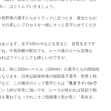
願い、はぐくんでいきましょう。
や長野東の選手たちがトラックに立つとき、彼女たちが
、その美しいプロセスを一緒にそっと見守らせてくださ
あります。女子100ｍＨなどを見ると、皆長生きです
すね。中長距離や駅伝でも、レース後のエール交換な
れればファンとしても嬉しいのですが。
、特に100mハードル（100mH）の選手たちの関係性
になります。日本記録保持者の福部真子選手、世界と戦
手など、この種目のトップ選手たちは
「良きライバルで
という絆が非常に強いです。レースが終われば笑顔で抱
齢を重ねても（それこそご指摘通り息が長く「長生き」