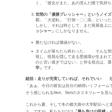
く、「彼女がまた、あの澄んだ瞳で気持ち
世間の「優勝プレッシャー」というノ
覇」「大逆転」「打倒・〇〇高」といった
しかし、それは時として、まだ発展途上に
ッシャー」
にしかなりません。
勝たなければ価値がない。
タイムが落ちたら終わった。 そんな世
視し、怪我を隠して走る悪循環が生まれて
のと言い過ぎではない」と仰る視点は、選
学」
です。
総括：走りが充実していれば、それでいい
「あぁ、今日の彼女は自分の納得いくフォーム
そう感じられる4km、5kmのタスキリレーを見
これから夏、そして冬の都大路や大学駅伝へと
う。ですが、私たちだけは
「勝ち負けの呪縛」