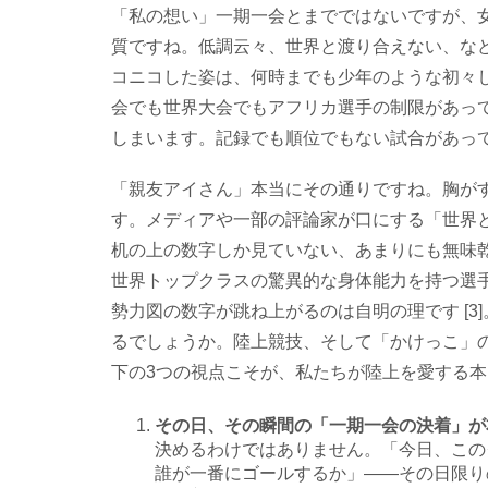
「私の想い」一期一会とまでではないですが、
質ですね。低調云々、世界と渡り合えない、な
コニコした姿は、何時までも少年のような初々
会でも世界大会でもアフリカ選手の制限があっ
しまいます。記録でも順位でもない試合があっ
「親友アイさん」本当にその通りですね。胸が
す。メディアや一部の評論家が口にする「世界
机の上の数字しか見ていない、あまりにも無味
世界トップクラスの驚異的な身体能力を持つ選
勢力図の数字が跳ね上がるのは自明の理です [
るでしょうか。陸上競技、そして「かけっこ」
下の3つの視点こそが、私たちが陸上を愛する
その日、その瞬間の「一期一会の決着
決めるわけではありません。「今日、この
誰が一番にゴールするか」――その日限り