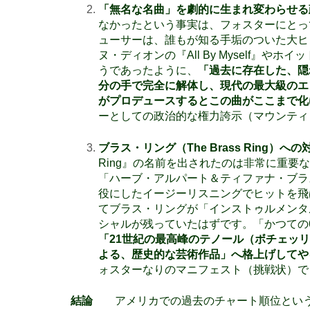
「無名な名曲」を劇的に生まれ変わら
なかったという事実は、フォスターにとっ
ューサーは、誰もが知る手垢のついた大ヒ
ヌ・ディオンの『All By Myself』やホイット
うであったように、
「過去に存在した、隠
分の手で完全に解体し、現代の最大級のエ
がプロデュースするとこの曲がここまで化
ーとしての政治的な権力誇示（マウンティ
ブラス・リング（
The Brass Ring
）への
Ring』の名前を出されたのは非常に重要
「ハーブ・アルパート＆ティファナ・ブラ
役にしたイージーリスニングでヒットを飛
てブラス・リングが「インストゥルメンタ
シャルが残っていたはずです。「かつての
「
21
世紀の最高峰のテノール（ボチェッリ
よる、歴史的な芸術作品」へ格上げしてや
ォスターなりのマニフェスト（挑戦状）で
結論
アメリカでの過去のチャート順位とい