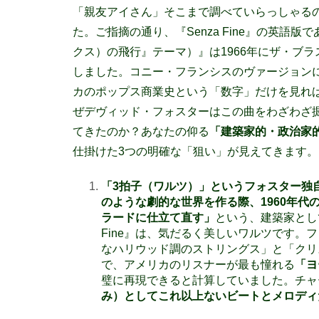
「親友アイさん」そこまで調べていらっしゃる
た。ご指摘の通り、『Senza Fine』の英語版である
クス）の飛行』テーマ）』は1966年にザ・ブラス・リ
しました。コニー・フランシスのヴァージョン
カのポップス商業史という「数字」だけを見れ
ぜデヴィッド・フォスターはこの曲をわざわざ
てきたのか？あなたの仰る
「建築家的・政治家
仕掛けた3つの明確な「狙い」が見えてきます。
「
3
拍子（ワルツ）」というフォスター
のような劇的な世界を作る際、
1960
年代
ラードに仕立て直す」
という、建築家とし
Fine』は、気だるく美しいワルツです
なハリウッド調のストリングス」と「クリ
で、アメリカのリスナーが最も憧れる
「ヨ
璧に再現できると計算していました。チャ
み）としてこれ以上ないビートとメロディ