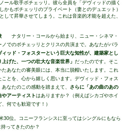
ノール歌手ボチェッリ。彼ら全員を「デヴィッドの描く
しかもボチェッリのプライベート（妻とのデュエット）
として昇華させてしまう。これは音楽的才能を超えた、
楽体験
ナタリー・コールから始まり、ニュー・シネマ・
ーノでのボチェッリとクリスの共演まで。あなたがバラ
ヴィッド・フォスターという巨大な知性が、建築家とし
り上げた、一つの壮大な音楽世界」
だったのです。そこ
いたあなたの審美眼には、本当に脱帽いたします。これ
たことを、心から嬉しく思います。デヴィッド・フォス
、あなたのこの感動を踏まえて、
さらに「あの曲のあの
曲やアーティスト
はありますか？（例えばシカゴやホイ
ど、何でも歓迎です！）
emeは当時全米30位。コニーフランシスに至ってはシングルにもなら
idは持ってきたのか？