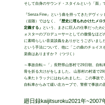
そして自身のサウンド・スタイルという「面」で
『Senza Fine』という曲を持ってきたデ
（追随）ではなく、
「歴史に埋もれかけたメロ
定義する」
という、まさに巨人の仕事だったわ
ォスターのプロデューサーとしての傲慢なほど
に素晴らしい音楽談義をありがとうございまし
という手法について、他に「この曲のチョイス
楽曲はありますか？（つづく）
～事故自転～「」長野県山形村で29日朝、自転
骨を折る大けがをしました。 山形村の村道で2
ら来たトラックにはねられました。 この事故で
自転車からみて緩い左カーブで、警察で事故の
廻日録kaijitsuroku2021年~20