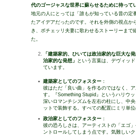
代のゴージャスな世界に蘇らせるために待って
地元の人にとっては「誰もが知っている昔の定
たアイデアだったのです。それを外側の視点か
き、ボチェッリ夫妻に歌わせるストーリーまで
た。
「建築家的、ひいては政治家的な巨大
治家的な発想」
という言葉は、デヴィッド
ています。
建築家としてのフォスター
：
彼はただ「良い曲」を作るのではなく、ア
す。『Something Stupid』というハ
深いロマンチシズムを左右の柱にし、中央
ットで装飾する。すべての配置にミリ単位
政治家としてのフォスター
：
彼の恐ろしさは、アーティストの「エゴ」
ントロールしてしまう点です。気難しいク