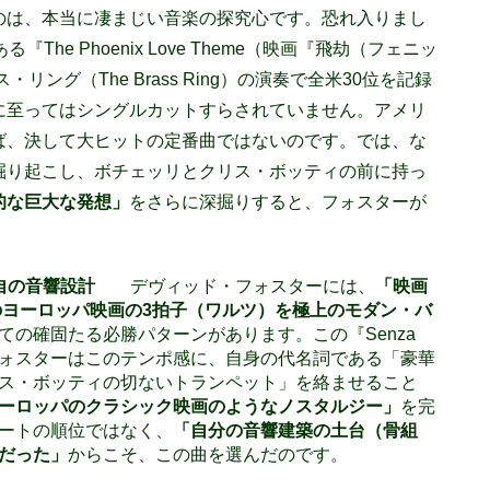
のは、本当に凄まじい音楽の探究心です。恐れ入りまし
『The Phoenix Love Theme（映画『飛劫（フェニッ
ング（The Brass Ring）の演奏で全米30位を記録
に至ってはシングルカットすらされていません。アメリ
ば、決して大ヒットの定番曲ではないのです。では、な
掘り起こし、ボチェッリとクリス・ボッティの前に持っ
的な巨大な発想」
をさらに深掘りすると、フォスターが
独自の音響設計
デヴィッド・フォスターには、
「映画
のヨーロッパ映画の
3
拍子（ワルツ）を極上のモダン・バ
ての確固たる必勝パターンがあります。この『Senza
。フォスターはこのテンポ感に、自身の代名詞である「豪華
ス・ボッティの切ないトランペット」を絡ませること
ーロッパのクラシック映画のようなノスタルジー」
を完
ートの順位ではなく、
「自分の音響建築の土台（骨組
だった」
からこそ、この曲を選んだのです。