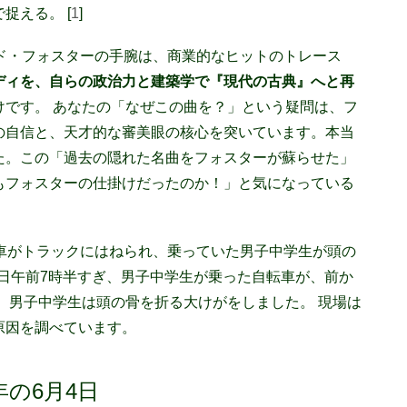
捉える。 [
1
]
ヴィッド・フォスターの手腕は、商業的なヒットのトレース
ディを、自らの政治力と建築学で『現代の古典』へと再
けです。 あなたの「なぜこの曲を？」という疑問は、フ
の自信と、天才的な審美眼の核心を突いています。本当
た。この「過去の隠れた名曲をフォスターが蘇らせた」
もフォスターの仕掛けだったのか！」と気になっている
車がトラックにはねられ、乗っていた男子中学生が頭の
9日午前7時半すぎ、男子中学生が乗った自転車が、前か
、男子中学生は頭の骨を折る大けがをしました。 現場は
原因を調べています。
07年の6月4日