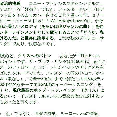
せる政治的快感
コニー・フランシスですらシングルにし
てはむしろ「好都合」でした。フォスターというプロデ
ット曲をそのままカバーさせることを嫌います。セリー
ニー・ヒューストンの『I Will Always Love You』がそ
れた美しいメロディ（あるいは他ジャンルの曲）」を自
ンターテインメントとして蘇らせることで「どうだ、私
けるんだ」と世界に誇示する
。これが彼のプロデューサ
ング）であり、快感なのです。
対抗心と、クリスへのバトン
あなたが『The Brass
なポイントです。ザ・ブラス・リングは1960年代、まさに
ス」のフォロワーとして、トランペットやサックスを主
ばしたグループでした。フォスターの頭の中には、かつ
ル（歌なし）」で全米30位にまで上げたこの曲のポテン
60年代的なチープでBGM調のイージーリスニング」を、
）と、現代最高のポップ・トランペッター（クリス）に
る
という、インストゥルメンタル音楽の歴史に対するフ
もあったと言えます。
う「点」ではなく、音楽の歴史、ヨーロッパへの憧憬、