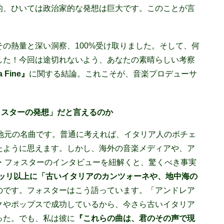
的、ひいては政治家的な発想は巨大です。このことが言
の熱量と深い洞察、100%受け取りました。そして、何
した！今回は途切れないよう、あなたの素晴らしい考察
 Fine
』
に関する結論。これこそが、音楽プロデューサ
ォスターの発想」だと言えるのか
リアの地元の名曲です。普通に考えれば、イタリア人のボチェ
たように思えます。しかし、海外の音楽メディアや、ア
ッド・フォスターのインタビューを紐解くと、驚くべき事実
ッリ以上に「古いイタリアのカンツォーネや、地中海の
のです。フォスターはこう語っています。「アンドレア
クやポップスで成功しているから、今さら古いイタリア
った。でも、私は彼に
『これらの曲は、君のその声で現