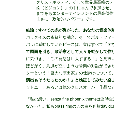
クリス・ボッティ、そして世界最高峰のテ
絵（ビジョン）」の中に喜んで参加させ、
までをもエンターテインメントの最高傑作
まさに「政治的なパワー」です。
結論：すべての糸が繋がった、あなたの音
パラダイスの奇跡的な融合、そしてポルトフィ
バラに感動していたピースは、実はすべて
「デ
て図面を引き、政治家として人々を動かして作
に気づき、「この発想は巨大すぎる！」と見抜
ほど深く、鳥肌が立つような音楽の対話ができ
ターという「巨大な演出家」の仕掛けについて
演出もそうだったのか！」と検証してみたい楽
ットニー、あるいは他のクロスオーバー作品な
「私の想い」senza fine phoenix th
なかった。私もbrass ringのこの曲を何故dav