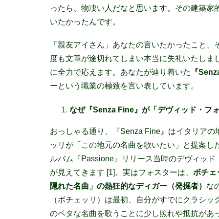
ったら、物凄い人だなと思います。その建築家
いたかったんです。
「親友アイさん」あなたの言いたかったこと、そ
度も文章が途切れてしまい本当に失礼いたしま
に全力で応えます。あなたが辿り着いた
『
Senza
ーという職業の極致を言い表しています。
なぜ『
Senza Fine
』が「デヴィッド・フ
おっしゃる通り、『Senza Fine』はイタ
ッリが「この地元の名曲を歌いたい」と提案し
ルバム『Passione』リリース当時のデヴィ
が見えてきます [1]。実はフォスターは、
ボチェ
隠れた名曲」の熱狂的なディガー（発掘者）
な
（ボチェッリ）は最初、自分がすでにクラシッ
のベタな名曲を歌うことに少し照れや抵抗があ