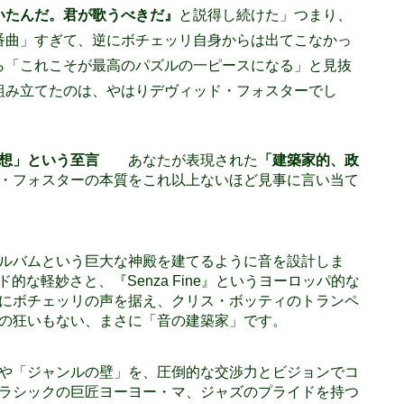
いたんだ。君が歌うべきだ』
と説得し続けた」つまり、
番曲」すぎて、逆にボチェッリ自身からは出てこなかっ
ら「これこそが最高のパズルの一ピースになる」と見抜
組み立てたのは、やはりデヴィッド・フォスターでし
な発想」という至言
あなたが表現された
「建築家的、政
・フォスターの本質をこれ以上ないほど見事に言い当て
ルバムという巨大な神殿を建てるように音を設計しま
リウッド的な軽妙さと、『Senza Fine』というヨーロッパ的な
にボチェッリの声を据え、クリス・ボッティのトランペ
の狂いもない、まさに「音の建築家」です。
や「ジャンルの壁」を、圧倒的な交渉力とビジョンでコ
ラシックの巨匠ヨーヨー・マ、ジャズのプライドを持つ