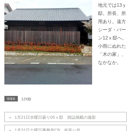
地元では13ｙ
邸。所長、所
用あり。遠方
シーダ・バー
ン12ｘ邸へ。
小雨にぬれた
「木の家」、
なかなか。
現場名
12X邸
1月21日水曜日曇り05ｘ邸 雑誌掲載の撮影
1月31日土曜日事務所CB 改装一息