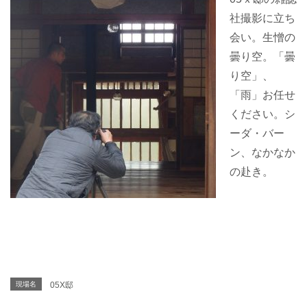
社撮影に立ち
会い。生憎の
曇り空。「曇
り空」、
「雨」お任せ
ください。シ
ーダ・バー
ン、なかなか
の赴き。
現場名
05X邸