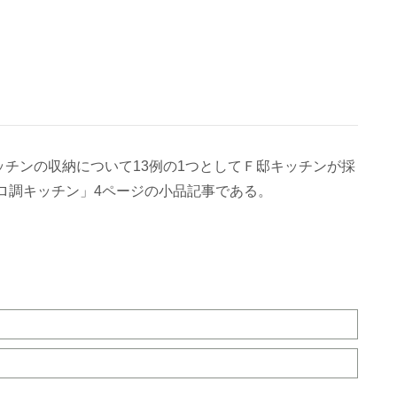
チンの収納について13例の1つとしてＦ邸キッチンが採
ロ調キッチン」4ページの小品記事である。