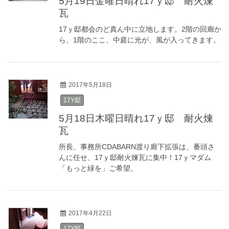
5月19日金曜日晴れ17ｙ邸 耐火煉
瓦
17ｙ邸都会のど真ん中に立地します。2階の回廊か
ら、1階のここ、中庭に光が、風が入ってきます。
2017年5月18日
17Y邸
5月18日木曜日晴れ17ｙ邸 耐火煉
瓦
所長、事務所CDABARN渡り廊下拡張は、番頭さ
んに任せ、17ｙ邸耐火煉瓦に集中！17ｙマダム
「もっと緑を」ご希望。
2017年4月22日
17Y邸