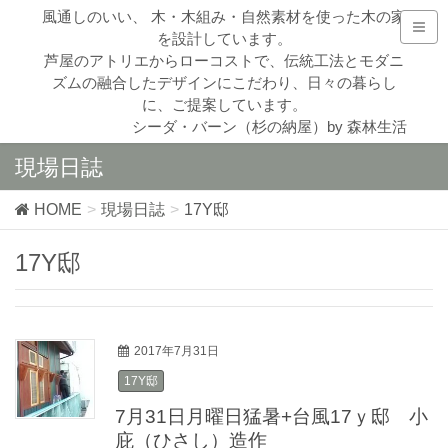
風通しのいい、 木・木組み・自然素材を使った木の家
を設計しています。
芦屋のアトリエからローコストで、伝統工法とモダニ
ズムの融合したデザインにこだわり、日々の暮らし
に、ご提案しています。
シーダ・バーン（杉の納屋）by 森林生活
現場日誌
HOME
現場日誌
17Y邸
17Y邸
2017年7月31日
17Y邸
7月31日月曜日猛暑+台風17ｙ邸 小
庇（ひさし）造作