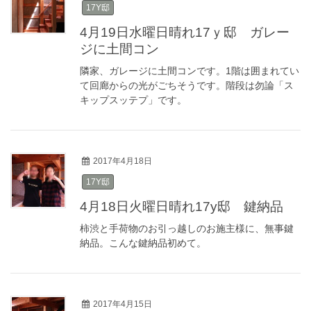
17Y邸
4月19日水曜日晴れ17ｙ邸 ガレー
ジに土間コン
隣家、ガレージに土間コンです。1階は囲まれてい
て回廊からの光がごちそうです。階段は勿論「ス
キップスッテプ」です。
2017年4月18日
17Y邸
4月18日火曜日晴れ17y邸 鍵納品
柿渋と手荷物のお引っ越しのお施主様に、無事鍵
納品。こんな鍵納品初めて。
2017年4月15日