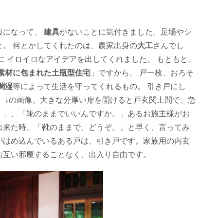
段になって、
建具
がないことに気付きました。足場やシ
。 何とかしてくれたのは、農家出身の
大工
さんでし
に イロイロなアイデアを出してくれました。 もともと、
素材に包まれた土瓶型住宅
」ですから、 戸一枚、おろそ
調湿
等によって生活を守ってくれるもの。 引き戸にし
 ↓の画像、大きな分厚い扉を開けると戸玄関土間で、急
。」、「靴のままでいいんですか。」あるお施主様がお
出来た時、「靴のままで、どうぞ。」と早く、言ってみ
がはめ込んでいるある戸は、引き戸です。家族用の内玄
お互い邪魔することなく、出入り自由です。