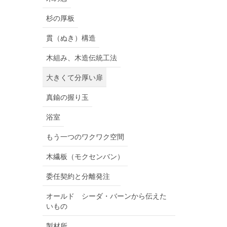
杉の厚板
貫（ぬき）構造
木組み、木造伝統工法
大きくて分厚い扉
真鍮の握り玉
浴室
もう一つのワクワク空間
木繊板（モクセンバン）
委任契約と分離発注
オールド シーダ・バーンから伝えた
いもの
製材所