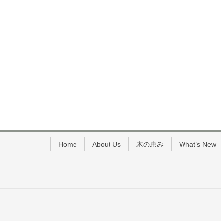
Home
About Us
木の恵み
What’s New