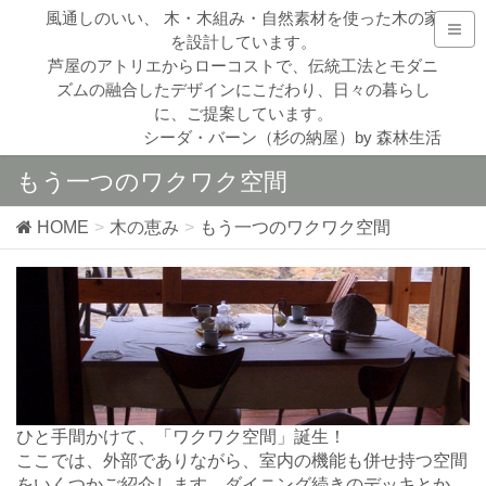
風通しのいい、 木・木組み・自然素材を使った木の家
を設計しています。
芦屋のアトリエからローコストで、伝統工法とモダニ
ズムの融合したデザインにこだわり、日々の暮らし
に、ご提案しています。
シーダ・バーン（杉の納屋）by 森林生活
もう一つのワクワク空間
HOME
木の恵み
もう一つのワクワク空間
ひと手間かけて、「ワクワク空間」誕生！
ここでは、外部でありながら、室内の機能も併せ持つ空間
をいくつかご紹介します。ダイニング続きのデッキとか、