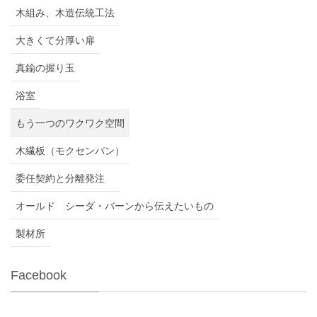
木組み、木造伝統工法
大きくて分厚い扉
真鍮の握り玉
浴室
もう一つのワクワク空間
木繊板（モクセンバン）
委任契約と分離発注
オールド シーダ・バーンから伝えたいもの
製材所
Facebook