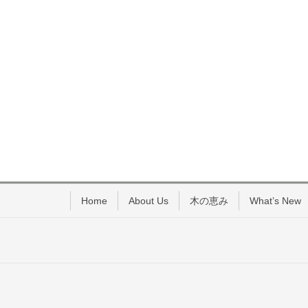
Home
About Us
木の恵み
What’s New