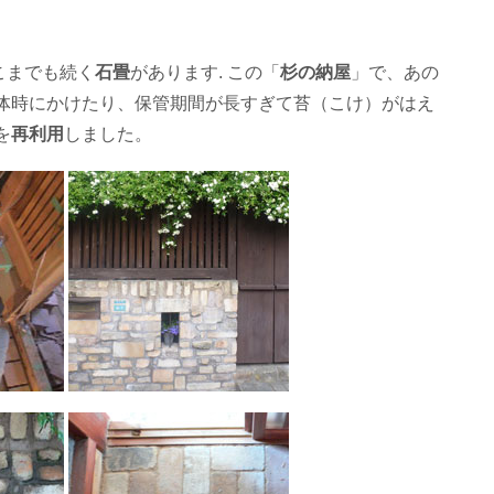
こまでも続く
石畳
があります. この「
杉の納屋
」で、あの
解体時にかけたり、保管期間が長すぎて苔（こけ）がはえ
を
再利用
しました。