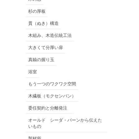
杉の厚板
貫（ぬき）構造
木組み、木造伝統工法
大きくて分厚い扉
真鍮の握り玉
浴室
もう一つのワクワク空間
木繊板（モクセンバン）
委任契約と分離発注
オールド シーダ・バーンから伝えた
いもの
製材所